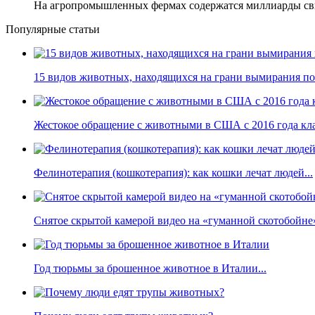
На агропромышленных фермах содержатся миллиарды свин
Популярные статьи
15 видов животных, находящихся на грани вымирания по 
Жестокое обращение с животными в США с 2016 года кла
Фелинотерапия (кошкотерапия): как кошки лечат людей...
Снятое скрытой камерой видео на «гуманной скотобойне
Год тюрьмы за брошенное животное в Италии...