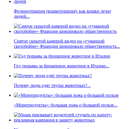
Фелинотерапия (кошкотерапия): как кошки лечат
людей...
Снятое скрытой камерой видео на «гуманной
скотобойне» Франции шокировало общественность...
Год тюрьмы за брошенное животное в Италии...
Почему люди едят трупы животных?...
«Морепродукты»: большая ложь о большой пользе...