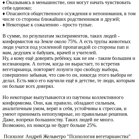
♦ Оказываясь в меньшинстве, они могут начать чувствовать
себя одиноко;
♦ Опасаются общественного осуждения и непонимания, в том
числе со стороны ближайших родственников и друзей;
♦ Некоторые к сожалению - просто тупые.
В сумме, по результатам экспериментов, таких людей -
конформистов на Земле около 75%. А есть трупы животных
люди учатся под усиленной пропагандой со стороны пап и
мам, дедушек и бабушек, врачей и учителей.
Ну, а кому ещё доверять ребёнку, как не им - таким большим и
всезнающим. А потом, когда он вырастает, то встретив
вегетарианца, повторяет лозунги про свободу выбора,
совершенно забывая, что сам-то он, никогда этого выбора не
делал. Есть мясо его научили ещё в детстве, те люди, которым
он больше всех доверял.
Но некоторые выпутываются из паутины коллективного
конформизма. Они, как правило, обладают сильным,
аналитичным умом, верят в себя, устойчивы к стрессам, и
умеют принимать непопулярные, но правильные решения.
Даже, вопреки большинству. Таких людей не много.
Возможно, их никогда не будет больше 25%.
Психолог Андрей Жельветро "Психология вегетарианства"