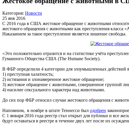
Жестокое обращение с животными в СШ
Категория:
Новости
25 янв 2016
С 2016 года в США жестокое обращение с животными относится
жестокого обращения с животными как преступления класса «А
Наказанием за такое преступление является лишение свободы.
«Это положительно отразится и на статистике учёта преступл
Гуманного Общества США (The Humane Society).
В ФБР определили 4 категории для злоумышленных действий 
1) преступная халатность;
2) истязания и злонамеренное жестокое обращение;
3) жестокое обращение с животными, совершенное группой ли
4) насилие сексуального характера над животными.
До сих пор ФБР относил случаи жестокого обращения с живот
Напомним, в ноябре в штате Теннесси был
одобрен
законопрое
С 1 января 2016 года реестр стал открыт для публики и все ж
будут оставаться в реестре в течение двух лет после их осужде