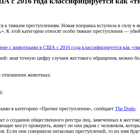
А с 2016 года классифицируется как «т
 к тяжким преступлениям. Новая поправка вступила в силу в ян
». К этой категории относят особо тяжкие преступления — убий
ений: зная точную цифру случаев жестокого обращения, можно б
в отношении животных:
ц;
ными в категорию «Прочие преступления», сообщает
The Dodo
.
кт о создании общественного реестра лиц, замеченных в жесто
елающие могут проверить, живут ли они рядом с человеком, кот
ния. Если они совершили несколько преступлений, то их имя будет