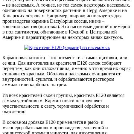
– из насекомых. А точнее, из тел самок некоторых насекомых,
обитающих на поверхностях растений в Перу, Америке и на
Канарских островах. Например, широко используется для
производства кармина Dactylopius coccus, иначе –
кошенильная тля (щитовка). Это насекомые длиной примерно
в пол сантиметра, обитающие в Южной и Центральной
Америке и паразитирующее на некоторых видах кактусов.
Карминовая кислота – это пигмент тела самок щитовки, или
ее яиц. Для изготовления красителя Е120 самок собирают
перед тем, как они отложат яйца, именно в это время их окрас
становится красным. Оболочки насекомых очищаются от
внутренностей, сушатся, и обрабатываются раствором
аммиака или карбоната натрия.
Из всех красителей своей группы, краситель Е120 является
самым устойчивым. Кармин почти не проявляет
чувствительности к свету, термической обработке и
окислению.
В основном добавка Е120 применяется в рыбо- и
мясоперерабатывающем производстве, молочной и
кондитерской промышленности, для изготовления