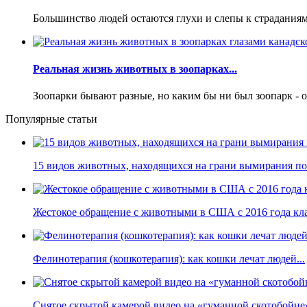
Большинство людей остаются глухи и слепы к страданиям 
Реальная жизнь животных в зоопарках...
Зоопарки бывают разные, но каким бы ни был зоопарк - о
Популярные статьи
15 видов животных, находящихся на грани вымирания по 
Жестокое обращение с животными в США с 2016 года кла
Фелинотерапия (кошкотерапия): как кошки лечат людей...
Снятое скрытой камерой видео на «гуманной скотобойне