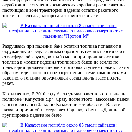
отработанные ступени космических кораблей распыляют по
пастбищам в зоне траектории падения остатки ракетного
топлива – гептила, которым и травятся сайгаки.
Разрушаясь при падении бака остатки топлива попадают в
окружающую среду главным образом путем дисперсии его в
атмосфере, образуя ядовитый смог и при проливе остатков
топлива в момент падения топливных баков на землю по
траектории движения первых и вторых ступеней ракет. Таким
образом, идет постепенное загрязнение всеми компонентами
ракетного топлива окружающей среды вдоль трасс полета
ракет.
Как известно, В 2010 году была утечка ракетного топлива на
полигоне "Капустин Яр". Сразу после этого - массовый падеж
сайги в соседней Западно-Казахстанской области. Власти
назвали причиной пастереллез. Однако, в Бетпак-Далинской
группировке падежа не было.