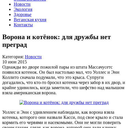
Новости
Экология
Здоровье
Веганская кухня
Контакты
Ворона и котёнок: для дружбы нет
преград
Категория:
Новости
10 июн 2015
Однажды во дворе пожилой пары из штата Массачусетс
появился котенок. Он был настолько мал, что Уоллес и Энн
Коллито сначала подумали, что это крыса. Супруги
догадались, что кто-то бросил котенка через забор в их двор, и
крайне удивились, когда заметили, что шефство над малышом
взяла американская ворона.
Уоллес и Энн с удивлением наблюдали, как ворона взяла
котенка, которого они назвали Касси, под свое крыло и стала
кормить его червями и насекомыми. Они не могли поверить
своим глазам, глядя, как ворона, которой они дали кличку