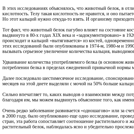
В этих исследованиях объяснялось, что животный белок, в отл
кислотность. Телу такая кислотность не нравится, и оно пытае
Но этот кальций нужно откуда-то взять. И организму приходитс
Тот факт, что животный белок пагубно влияет на состояние ко
выдвинуто в 80-х годах XIX века и «задокументировано» в 192
происходит и кальций «вытягивается» из костей, одновременно
этих исследований были опубликованы в 1974-м, 1980-м и 1990
вызывать серьезное увеличение количества кальция, выводимог
Удваивание количества употребляемого белка (в основном живо
потреблении белка в пределах ежедневной привычной нормы мно
Далее последовало шестимесячное исследование, спонсированн
месяцев на этой диете выделяли с мочой на 50% больше кальци
Сильно впечатляет то, каких выводов о взаимосвязи между пот
благодаря им, мы можем выдвинуть объяснение того, как именно
Очень редко заболевание развивается «одношагово» или за счет
в 2000 году, было опубликовано еще одно исследование, пров
стран, эта работа сопоставляет соотношение растительного и 
растительный белок, наблюдалась ясно и убедительно прослежи