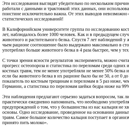
Эти исследования выглядят убедительно по нескольким причин
работали с данными и трактовкой этих данных, они использов
поистине исключительно важна. От этих выводов невозможно о
статистических исследований!
В Калифорнийском университете группа по исследованию костн
лет, наблюдалось более 1000 человек. Как и в предыдущем слу
животного и растительного белка. Спустя 7 лет наблюдений у 
чьем рационе соотношение было выдержано максимально в сторон
употреблял больше животного белка в 4 раза быстрее, чем у те
С точки зрения ясности результатов эксперимента, можно счит
прогресс остеопороза и статистика по переломам среди одних 
костных травм, тем не менее употребляли не менее 50% белка и
если бы животного белка в их рационе было бы не 50, а от 0 д
показатель по костным трещинам и переломам в 5 раз ниже, че
Германии, а статистика по переломам шейки бедра ниже на 99
Эти наблюдения предлагают серьезно задаться вопросом, так л
практически ежедневно напоминать, что необходимо употребля
предупреждений о том, что у большинства из нас кальция не х
основы. Одно исследование, проведенное на основании данных 
травм. Самое большое количество кальция поступает в органи
принято пить молоко».