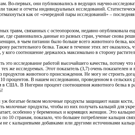
ам. Во-первых, они публиковались в ведущих научно-исследоват
али также и отчеты индивидуальных исследований. Статистическ
тмахнуться как от «очередной пары исследований» – последняя 
ых травм, связанных с остеопорозом, недавно опубликовала ещ
чае, где сравнивались данные из разных стран, ученые снова р
женщин, в чьем питании было больше всего животного белка, ко
у растительного белка. Также в течение этих лет оказалось, что
х, у кого соотношение держалось максимально в сторону растител
ать это исследование работой высочайшего качества, потому что 
и тех же исследуемых. Этот показатель (3,7) очень показателен
з продуктов животного происхождения. Не могу не строить догад
о 10 процентов. В нашем исследовании, проведенном в сельских р
м в США. В Нигерии процент соотношения животного белка в рац
%!
и уж богатые белком молочные продукты защищают наши кости, к
ть молочные продукты, чтобы из них получать кальций для укреп
ватает, особенно у беременных и кормящих женщин. Это кальцие
по 10 странам, показало, что большее потребление кальция связ
зм не с кальциевыми добавками или другими источниками кальци