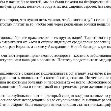
ли бы у нас не было костей, мы бы были похожи на бесформенный 
нибудь детских песенок, вроде этих популярных строчек [из ам
сех сторон, что нужно пить молоко, чтобы кости и зубы стали кр
итостям платят за то, чтобы они через рекламные ролики вещали
олока, больше практически всех других наций. Так что кости 
о американки от 50-ти и старше лидируют среди своих ровесниц 
рых стран Европы, а также у Австралии и Новой Зеландии, где п
о считают верным признаком остеопороза – костного заболевания
 поступлением кальция в организм. Поэтому представители меди
шленность с радостью поддерживает пропаганду, ведущую к ро
рдили пить молоко, чтобы кости были крепкими. Но чего-то не хв
ика по костным болезням и переломам хуже всего! Возможное об
ивотного белка и статистикой по переломам среди женщин в ра
итета опубликовали отчет, который сводил воедино данные по у
а основе этих исследований было опубликовано 29 научных работ
0-ти и старше. Была выведена впечатляющая статистическая циф