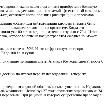
т, что кровь и ткани нашего организма приобретают большую
рганизм использует кальций – это самый эффективный механизм.
ьтате, ослабляет кости, повышая риск трещин и переломов.
 кальция костями для нейтрализации кислоты впервые было
сивно повышает кислотность в организме. Когда это
вили уже 80 лет назад и внимательно изучали с 70-х. Итоги
белка, которое многие из нас употребляют ежедневно, может
альция в моче на 50%. И эти цифры получаются при
0 до 100 гр. в сутки.
 принявшие принципы диеты Аткинса (белковая диета), после 6
ь достичь по итогам первых исследований. Теперь же,
 проведенная в данной области, весьма существенна. Недавно,
ан-Франциско. Используя 27 статистических опросников из 34
 и переломам. При рационе, в котором существенно преобладал