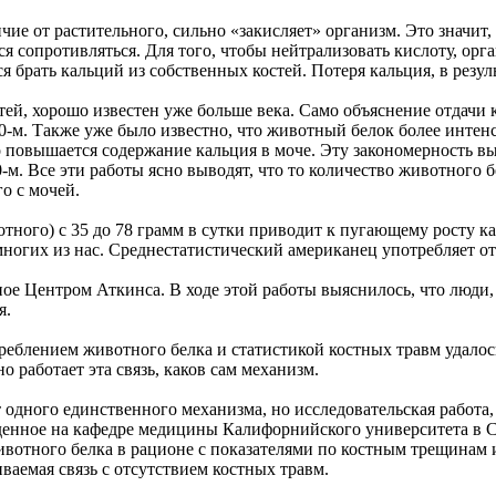
ичие от растительного, сильно «закисляет» организм. Это значи
тся сопротивляться. Для того, чтобы нейтрализовать кислоту, о
я брать кальций из собственных костей. Потеря кальция, в резул
стей, хорошо известен уже больше века. Само объяснение отдачи
0-м. Также уже было известно, что животный белок более интен
 повышается содержание кальция в моче. Эту закономерность выя
-м. Все эти работы ясно выводят, что то количество животного 
о с мочей.
тного) с 35 до 78 грамм в сутки приводит к пугающему росту к
гих из нас. Среднестатистический американец употребляет от 7
ое Центром Аткинса. В ходе этой работы выяснилось, что люди,
я.
реблением животного белка и статистикой костных травм удалос
 работает эта связь, каков сам механизм.
 одного единственного механизма, но исследовательская работа,
еденное на кафедре медицины Калифорнийского университета в С
животного белка в рационе с показателями по костным трещинам
ваемая связь с отсутствием костных травм.