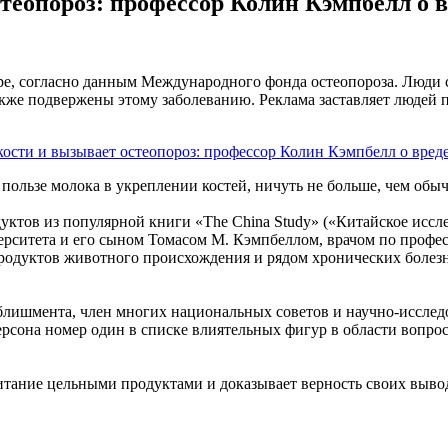
теопороз: профессор Колин Кэмпбелл о 
ре, согласно данным Международного фонда остеопороза. Люди 
кже подвержены этому заболеванию. Реклама заставляет людей п
о пользе молока в укреплении костей, ничуть не больше, чем об
ктов из популярной книги «The China Study» («Китайское исс
ситета и его сыном Томасом М. Кэмпбеллом, врачом по профес
родуктов животного происхождения и рядом хронических болезне
блишмента, член многих национальных советов и научно-исслед
рсона номер один в списке влиятельных фигур в области вопрос
итание цельными продуктами и доказывает верность своих вывод