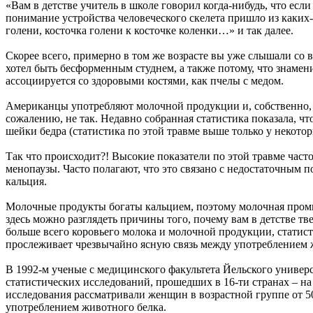
«Вам в детстве учитель в школе говорил когда-нибудь, что ес
понимание устройства человеческого скелета пришло из каких-
голени, косточка голени к косточке коленки…» и так далее.
Скорее всего, примерно в том же возрасте вы уже слышали со в
хотел быть бесформенным студнем, а также потому, что знамен
ассоциируется со здоровыми костями, как пчелы с медом.
Американцы употребляют молочной продукции и, собственно, м
сожалению, не так. Недавно собранная статистика показала, чт
шейки бедра (статистика по этой травме выше только у некото
Так что происходит?! Высокие показатели по этой травме част
менопаузы. Часто полагают, что это связано с недостаточным
кальция.
Молочные продукты богаты кальцием, поэтому молочная промы
здесь можно разглядеть причины того, почему вам в детстве тве
больше всего коровьего молока и молочной продукции, статист
прослеживает чрезвычайно ясную связь между употреблением ж
В 1992-м ученые с медицинского факультета Йельского универс
статистических исследований, прошедших в 16-ти странах – н
исследования рассматривали женщин в возрастной группе от 5
употреблением животного белка.