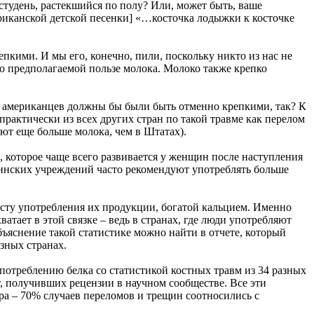
студень, растекшийся по полу? Или, может быть, ваше
ериканской детской песенки] «…косточка лодыжки к косточке
епкими. И мы его, конечно, пили, поскольку никто из нас не
 о предполагаемой пользе молока. Молоко также крепко
у американцев должны бы были быть отменно крепкими, так? К
практически из всех других стран по такой травме как перелом
ьют еще больше молока, чем в Штатах).
, которое чаще всего развивается у женщин после наступления
цинских учреждений часто рекомендуют употреблять больше
сту употребления их продукции, богатой кальцием. Именно
атает в этой связке – ведь в странах, где люди употребляют
ъяснение такой статистике можно найти в отчете, который
зных странах.
потреблению белка со статистикой костных травм из 34 разных
, получивших рецензии в научном сообществе. Все эти
ра – 70% случаев переломов и трещин соотносились с