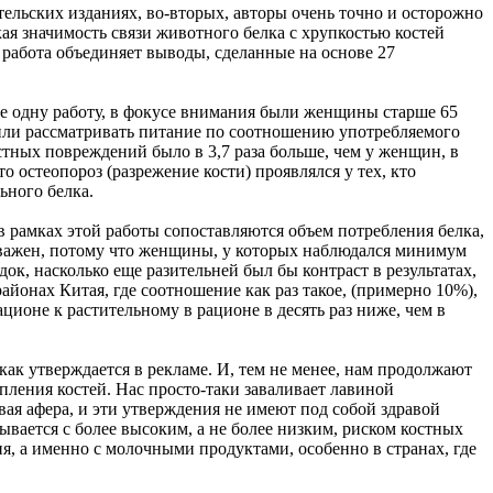
ельских изданиях, во-вторых, авторы очень точно и осторожно
ая значимость связи животного белка с хрупкостью костей
работа объединяет выводы, сделанные на основе 27
е одну работу, в фокусе внимания были женщины старше 65
ешили рассматривать питание по соотношению употребляемого
стных повреждений было в 3,7 раза больше, чем у женщин, в
 остеопороз (разрежение кости) проявлялся у тех, кто
ьного белка.
в рамках этой работы сопоставляются объем потребления белка,
 и важен, потому что женщины, у которых наблюдался минимум
ок, насколько еще разительней был бы контраст в результатах,
айонах Китая, где соотношение как раз такое, (примерно 10%),
ионе к растительному в рационе в десять раз ниже, чем в
ак утверждается в рекламе. И, тем не менее, нам продолжают
ления костей. Нас просто-таки заваливает лавиной
вая афера, и эти утверждения не имеют под собой здравой
ывается с более высоким, а не более низким, риском костных
я, а именно с молочными продуктами, особенно в странах, где