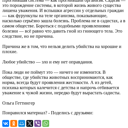
Прогнившая система — как прогнивший организм. Садизм —
это порождение системы, в которой жизнь живого существа
лишена уважения. И вспышки агрессии у отдельных граждан
— как фурункулы на теле организма, показывающие,
насколько серьёзно зашла болезнь. Проблема не в садистах, а в
самом обществе. Бороться с подобными проявлениями
болезни — всё равно что давить гной из гниющего тела. Это
следствие, но не причина.
Причина же в том, что нельзя делить убийства на хорошие и
плохие.
Любое убийство — зло и ему нет оправдания.
Пока люди не поймут это — ничего не изменится. В
обществе, где убийства животных воспринимаются, как
норма, всегда будут проявления жестокости. А из детей,
психика которых калечится с детства и напрочь отбивается
уважение к чужой жизни, нередко будут вырастать садисты.
Ольга Геттингер
Понравился материал? - Поделись с друзьями: