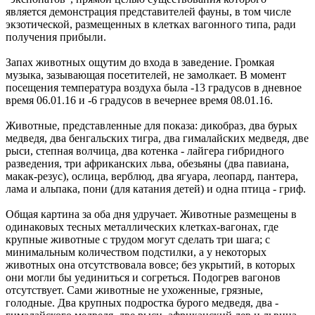
является демонстрация представителей фауны, в том числе
экзотической, размещенных в клетках вагонного типа, ради
получения прибыли.
Запах животных ощутим до входа в заведение. Громкая
музыка, зазывающая посетителей, не замолкает. В момент
посещения температура воздуха была -13 градусов в дневное
время 06.01.16 и -6 градусов в вечернее время 08.01.16.
Животные, представленные для показа: дикобраз, два бурых
медведя, два бенгальских тигра, два гималайских медведя, две
рыси, степная волчица, два котенка - лайгера гибридного
разведения, три африканских льва, обезьяны (два павиана,
макак-резус), ослица, верблюд, два ягуара, леопард, пантера,
лама и альпака, пони (для катания детей) и одна птица - гриф.
Общая картина за оба дня удручает. Животные размещены в
одинаковых тесных металлических клетках-вагонах, где
крупные животные с трудом могут сделать три шага; с
минимальным количеством подстилки, а у некоторых
животных она отсутствовала вовсе; без укрытий, в которых
они могли бы уединиться и согреться. Подогрев вагонов
отсутствует. Сами животные не ухоженные, грязные,
голодные. Два крупных подростка бурого медведя, два -