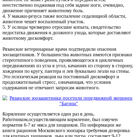
неестественно поджимая под себя задние ноги, очевидно,
движение причиняет животному боль.
4. У макаки-резуса также воспаление седалищной области,
животное чешет воспаленный участок.
5. У ослицы чрезмерно отросшие копыта, свидетельство
недостатка движения и должного ухода, которые доставляют
животному дискомфорт.
Рязанские ветеринарные врачи подтвердили опасения
зоозащитников. У большинства животных имеются признаки
стереотипного поведения, проявляющегося в цикличных
передвижениях из угла в угол, качаниях из сторону в сторону,
хождении по кругу, пантера и лев буквально лезли на стены.
Это психическая реакция на постоянный дискомфорт и
продолжительный стресс, означающая, что условия
содержания не отвечают запросам животного.
Кормление осуществляется один раз в день.
Работником,осуществляющим кормление, был озвучен
норматив 6-7 кг мяса для хищников. По информации же
книги рационов Московского зоопарка требуемая дозировка
для крупных хищников, льва или тигра, составляет 9-12