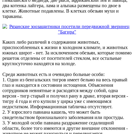
гималайского медведя, две рыси, африканский лев и львица,
два котенка лайгера, лама и альпака размещены по двое в
клетке. Животные подавлены. В клетках обезьян мухи и
тараканы.
Каких либо различий в содержании животных,
приспособленных к жизни в холодном климате, и животных
южных широт - нет. За исключением обезьян, которые помимо
решеток отделены от посетителей стеклом, все остальные
круглосуточно находятся на холоде.
Среди животных есть и очевидно больные особи:
1. Один из бенгальских тигров имеет бельмо на весь правый
глаз и находится в состоянии истощения. Объяснения
сотрудников невнятные и расходятся между собой, одна
версия - тигр старый и получил рану в драке, вторая версия -
тигру 4 года и его купили у цирка уже с имеющимся
недостатком. Информационная табличка отсутствует.
2. У взрослого павиана кашель, что может быть
свидетельством бронхиального заболевания или простуды.
3. У молодой особи павиана раздражение седалищной
области, более того имеются и другие внешние отклонения -
животное не может разогнуться и передвигается,