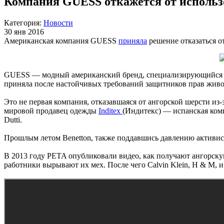
Компания GUESS откажется от использ
Категория:
Новости
30 янв 2016
Американская компания GUESS
приняла
решение отказаться о
GUESS — модный американский бренд, специализирующийся пр
приняла после настойчивых требований защитников прав живо
Это не первая компания, отказавшаяся от ангорской шерсти из
мировой продавец одежды
Inditex
(Индитекс) — испанская комп
Dutti.
Прошлым летом Benetton, также поддавшись давлению активи
В 2013 году PETA опубликовали видео, как получают ангорску
работники вырывают их мех. После чего Calvin Klein, H & M, 