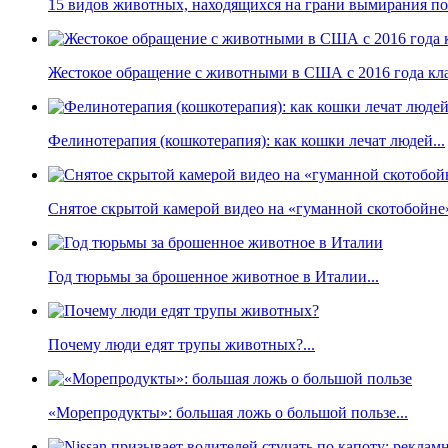
15 видов животных, находящихся на грани вымирания по 
Жестокое обращение с животными в США с 2016 года кла
Фелинотерапия (кошкотерапия): как кошки лечат людей...
Снятое скрытой камерой видео на «гуманной скотобойне
Год тюрьмы за брошенное животное в Италии...
Почему люди едят трупы животных?...
«Морепродукты»: большая ложь о большой пользе...