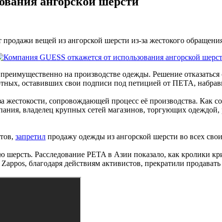
ования ангорской шерсти
т продажи вещей из ангорской шерсти из-за жестокого обращени
еимущественно на производстве одежды. Решение отказаться о
тных, оставивших свои подписи под петицией от ПЕТА, набравш
-за жестокости, сопровождающей процесс её производства. Как 
ания, владелец крупных сетей магазинов, торгующих одеждой, 
стов,
запретил
продажу одежды из ангорской шерсти во всех своих
ю шерсть. Расследование PETA в Азии показало, как кролики кр
и Zappos, благодаря действиям активистов, прекратили продават