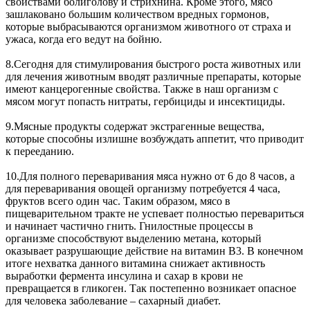
свойствами болиголову и стрихнина. Кроме этого, мясо
зашлаковано большим количеством вредных гормонов,
которые выбрасываются организмом животного от страха и
ужаса, когда его ведут на бойню.
8.Сегодня для стимулирования быстрого роста животных или
для лечения животным вводят различные препараты, которые
имеют канцерогенные свойства. Также в наш организм с
мясом могут попасть нитраты, гербициды и инсектициды.
9.Мясные продукты содержат экстрагенные вещества,
которые способны излишне возбуждать аппетит, что приводит
к перееданию.
10.Для полного переваривания мяса нужно от 6 до 8 часов, а
для переваривания овощей организму потребуется 4 часа,
фруктов всего один час. Таким образом, мясо в
пищеварительном тракте не успевает полностью перевариться
и начинает частично гнить. Гнилостные процессы в
организме способствуют выделению метана, который
оказывает разрушающие действие на витамин В3. В конечном
итоге нехватка данного витамина снижает активность
выработки фермента инсулина и сахар в крови не
превращается в гликоген. Так постепенно возникает опасное
для человека заболевание – сахарный диабет.