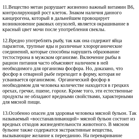
11.Вещество метан разрушает жизненно важный витамин В6,
контролирующий рост клеток. Знаком наличия данного
канцерогена, который в дальнейшем провоцирует
возникновение раковых опухолей, является окрашивание в
красный цвет мочи после употребления свеклы.
12.Вредно употреблять рыбу, так как она содержит яйца
паразитов, трупные яды и различные хлорорганические
соединений, которые способны нарушить образование
тестостерона в мужском организме. Включение рыбы в
рацион питания часто объясняют наличием в ней
необходимого для организма фосфора. Но, доказано, что
фосфор в отварной рыбе переходит в форму, которая не
усваивается организмом. Органический фосфор в
необходимом для человека количестве находится в грецких
орехах, гречке, пшене, горохе. Кроме того, эти естественные
продукты не обладают вредными свойствами, характерными
для мясной пищи.
13.Особенно опасен для здоровья человека мясной бульон. Так
называемый «восстанавливающий» мясной бульон состоит из
вредных отходов жизнедеятельности животного. В мясном
бульоне также содержатся экстрактивные вещества,
вызывающие желание к перееданию. На переваривание