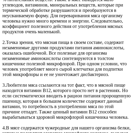
углеводов, витаминов, минеральных веществ, которые при
термической обработке разрушаются и преобразуются в
неусваиваемую форму. Для переваривания мяса организму
человека нужно много времени и энергии. Следовательно,
коэффициент полезного действия от употребления мясных
продуктов очень маленький.
2.Точка зрения, что мясная пища в своем составе, содержит
незаменимые другими продуктами питания аминокислоты,
оказалась ошибочной. Все полезные для организма
незаменимые аминокислоты синтезируются в толстом
кишечнике полезной микрофлорой. При одном условии, что
человек употребляет много сырой клетчатки для подпитки
этой микрофлоры и ее не уничтожает дисбактериоз.
3.Любители мяса ссылаются на тот факт, что в мясной пище
находится витамин В12, которого просто нет в растениях. Но
если систематически вводить в рацион питания пророщенную
пшеницу, которая в большом количестве содержит данный
витамин, то потребность в употреблении мяса по этой
причине отпадет. Также ценный витамин В12 способен
вырабатываться здоровой микрофлорой кишечника человека.
4.В мясе содержатся чужеродные для нашего организма белки,