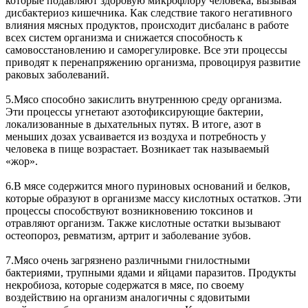
которые подавляют здоровую микрофлору человека, вызывая
дисбактериоз кишечника. Как следствие такого негативного
влияния мясных продуктов, происходит дисбаланс в работе
всех систем организма и снижается способность к
самовосстановлению и саморегулировке. Все эти процессы
приводят к перенапряжению организма, провоцируя развитие
раковых заболеваний.
5.Мясо способно закислить внутреннюю среду организма.
Эти процессы угнетают азотофиксирующие бактерии,
локализованные в дыхательных путях. В итоге, азот в
меньших дозах усваивается из воздуха и потребность у
человека в пище возрастает. Возникает так называемый
«жор».
6.В мясе содержится много пуриновых оснований и белков,
которые образуют в организме массу кислотных остатков. Эти
процессы способствуют возникновению токсинов и
отравляют организм. Также кислотные остатки вызывают
остеопороз, ревматизм, артрит и заболевание зубов.
7.Мясо очень загрязнено различными гнилостными
бактериями, трупными ядами и яйцами паразитов. Продукты
некробиоза, которые содержатся в мясе, по своему
воздействию на организм аналогичны с ядовитыми