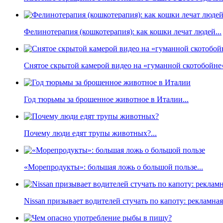
Фелинотерапия (кошкотерапия): как кошки лечат людей...
Снятое скрытой камерой видео на «гуманной скотобойне
Год тюрьмы за брошенное животное в Италии...
Почему люди едят трупы животных?...
«Морепродукты»: большая ложь о большой пользе...
Nissan призывает водителей стучать по капоту: рекламна