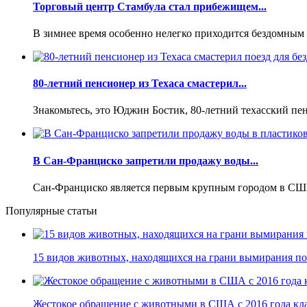
Торговый центр Стамбула стал прибежищем...
В зимнее время особенно нелегко приходится бездомным ж
80-летний пенсионер из Техаса смастерил...
Знакомьтесь, это Юджин Бостик, 80-летний техасский пен
В Сан-Франциско запретили продажу воды...
Сан-Франциско является первым крупным городом в США,
Популярные статьи
15 видов животных, находящихся на грани вымирания по 
Жестокое обращение с животными в США с 2016 года кла