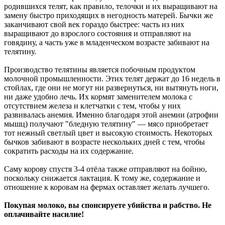
родившихся телят, как правило, телочки и их выращивают на
замену быстро приходящих в негодность матерей. Бычки же
заканчивают свой век гораздо быстрее: часть из них
выращивают до взрослого состояния и отправляют на
говядину, а часть уже в младенческом возрасте забивают на
телятину.
Производство телятины является побочным продуктом
молочной промышленности. Этих телят держат до 16 недель в
стойлах, где они не могут ни развернуться, ни вытянуть ноги,
ни даже удобно лечь. Их кормят заменителем молока с
отсутствием железа и клетчатки с тем, чтобы у них
развивалась анемия. Именно благодаря этой анемии (атрофии
мышц) получают "бледную телятину" — мясо приобретает
тот нежный светлый цвет и высокую стоимость. Некоторых
бычков забивают в возрасте нескольких дней с тем, чтобы
сократить расходы на их содержание.
Саму корову спустя 3-4 отёла также отправляют на бойню,
поскольку снижается лактация. К тому же, содержание и
отношение к коровам на фермах оставляет желать лучшего.
Покупая молоко, вы спонсируете убийства и рабство. Не
оплачивайте насилие!