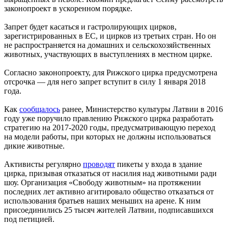
законопроект в ускоренном порядке.
Запрет будет касаться и гастролирующих цирков,
зарегистрированных в ЕС, и цирков из третьих стран. Но он
не распространяется на домашних и сельскохозяйственных
животных, участвующих в выступлениях в местном цирке.
Согласно законопроекту, для Рижского цирка предусмотрена
отсрочка — для него запрет вступит в силу 1 января 2018
года.
Как
сообщалось
ранее, Министерство культуры Латвии в 2016
году уже поручило правлению Рижского цирка разработать
стратегию на 2017-2020 годы, предусматривающую переход
на модели работы, при которых не должны использоваться
дикие животные.
Активисты регулярно
проводят
пикеты у входа в здание
цирка, призывая отказаться от насилия над животными ради
шоу. Организация «Свободу животным» на протяжении
последних лет активно агитировало общество отказаться от
использования братьев наших меньших на арене. К ним
присоединились 25 тысяч жителей Латвии, подписавшихся
под петицией.