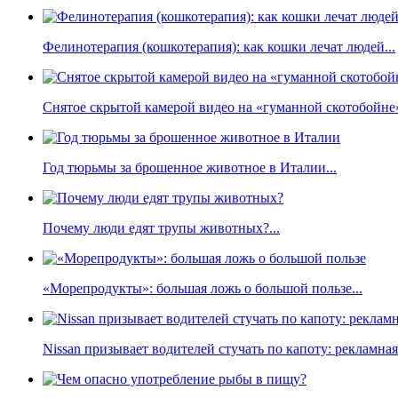
Фелинотерапия (кошкотерапия): как кошки лечат людей...
Снятое скрытой камерой видео на «гуманной скотобойне
Год тюрьмы за брошенное животное в Италии...
Почему люди едят трупы животных?...
«Морепродукты»: большая ложь о большой пользе...
Nissan призывает водителей стучать по капоту: рекламна