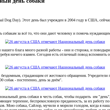
ный день собаки
al Dog Day). Этот день был учрежден в 2004 году в США, сейча
ть собакам
за всё то, что они дают человеку и помочь нуждающи
нашего блага много разной работы - они и сторожа, и поводыри
ребуя ничего взамен. Сегодня есть отличный повод вспомнить об
 - бездомным, страдающим от жестокого обращения. Учредители
0 собак - постепенно, день за днём".
иональный день собаки в честь собак, чтобы подарить им "день
ющее терпение, беспрекословную преданность, за их работу по з
. Мою собака, Сайлор, мучили и морили голодом, когда я нашла
тобы во всем мире уважали собак за их способность любить и их