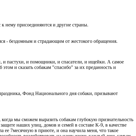
с к нему присоединяются и други
е страны.
мся - бездомным и страдающим от жестокого обращения.
, и пастухи, и помощники, и спасатели, и ищейки. А самое
 этом и сказать собакам "спасибо" за их преданность и
 праздника, Фонд Национального дня собаки, призывают
", когда мы сможем выразить собакам глубокую признательность
ащите наших улиц, домов и семей в составе K-9, в качестве
 ее 7месячную в приюте, и она научила меня, что такое
 способность воздействовать на нашу жизнь каждый день самым