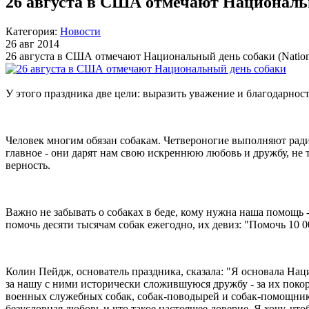
26 августа в США отмечают Националь
Категория:
Новости
26 авг 2014
26 августа в США отмечают Национальный день собаки (Nation
У этого праздника две цели: выразить уважение и благодарнос
Человек многим обязан собакам. Четвероногие выполняют ради 
главное - они дарят нам свою искреннюю любовь и дружбу, не т
верность.
Важно не забывать о собаках в беде, кому нужна наша помощь
помочь десяти тысячам собак ежегодно, их девиз: "Помочь 10 00
Колин Пейдж, основатель праздника, сказала: "Я основала Нац
за нашу с ними исторически сложившуюся дружбу - за их покоря
военных служебных собак, собак-поводырей и собак-помощников
безусловная любовь и что такое настоящее доверие. Я хочу, ч