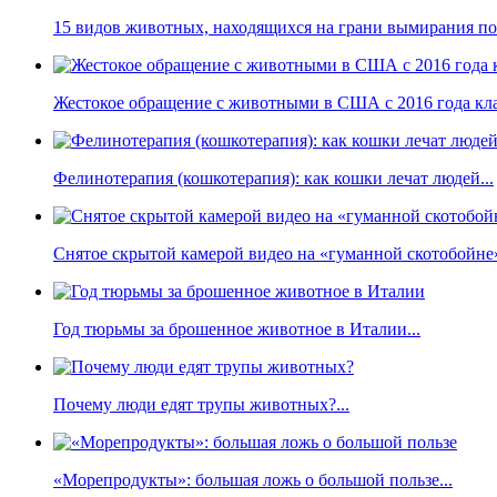
15 видов животных, находящихся на грани вымирания по 
Жестокое обращение с животными в США с 2016 года кла
Фелинотерапия (кошкотерапия): как кошки лечат людей...
Снятое скрытой камерой видео на «гуманной скотобойне
Год тюрьмы за брошенное животное в Италии...
Почему люди едят трупы животных?...
«Морепродукты»: большая ложь о большой пользе...