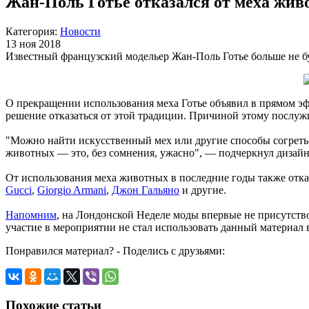
Жан-Поль Готье отказался от меха жив
Категория:
Новости
13 ноя 2018
Известный французский модельер Жан-Поль Готье больше не бу
О прекращении использования меха Готье объявил в прямом э
решение отказаться от этой традиции. Причиной этому послуж
"Можно найти искусственный мех или другие способы согретьс
животных — это, без сомнения, ужасно", — подчеркнул дизайн
От использования меха животных в последние годы также отка
Gucci
,
Giorgio Armani
,
Джон Гальяно
и другие.
Напомним
, на Лондонской Неделе моды впервые не присутств
участие в мероприятии не стал использовать данный материал 
Понравился материал? - Поделись с друзьями:
Похожие статьи