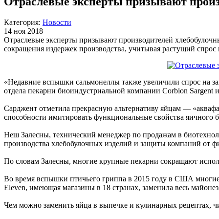
Отраслевые эксперты призывают произ
Категория:
Новости
14 ноя 2018
Отраслевые эксперты призывают производителей хлебобулочны
сокращения издержек производства, учитывая растущий спрос 
«Недавние вспышки сальмонеллы также увеличили спрос на зам
отдела пекарни биоиндустриальной компании Corbion Sargent
Сарджент отметила прекрасную альтернативу яйцам — «аквафабу
способности имитировать функциональные свойства яичного бе
Неш Залесны, технический менеджер по продажам в биотехнолог
производства хлебобулочных изделий и защиты компаний от ф
По словам Залесны, многие крупные пекарни сокращают исполь
Во время вспышки птичьего гриппа в 2015 году в США многие к
Eleven, имеющая магазины в 18 странах, заменила весь майоне
Чем можно заменить яйца в выпечке и кулинарных рецептах, 