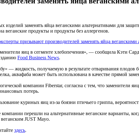
водителей заменять яйца веганскими а
х изделий заменять яйца веганскими альтернативами для защит
на веганские продукты и продукты без аллергенов.
енители яиц в сегменте хлебопечения», — сообщила Кэти Сардж
 изданию
Food Business News
.
» — жидкость, получаемую в результате отваривания плодов бобо
лка, аквафаба может быть использована в качестве прямой заме
ической компании Fiberstar, согласна с тем, что заменители я
инансовых потерь.
зование куриных яиц из-за боязни птичьего гриппа, вероятность
омпании перешли на альтернативные веганские варианты, когда 
з веганским JUST Mayo.
читайте
здесь
.