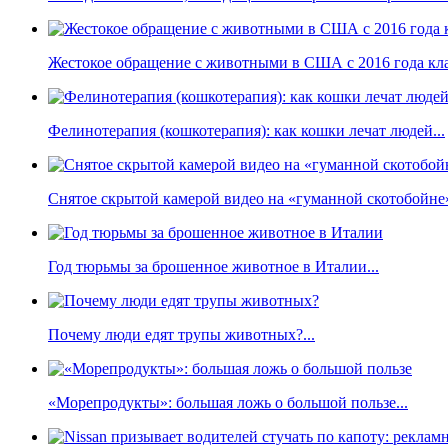
Жестокое обращение с животными в США с 2016 года кла
Фелинотерапия (кошкотерапия): как кошки лечат людей...
Снятое скрытой камерой видео на «гуманной скотобойне
Год тюрьмы за брошенное животное в Италии...
Почему люди едят трупы животных?...
«Морепродукты»: большая ложь о большой пользе...