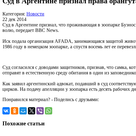
Суд в Аргентине признал права орангу
Категория:
Новости
22 дек 2014
Суд в Аргентине признал, что проживающая в зоопарке Буэно
волю, передает BBC News.
Иск подала организация AFADA, занимающаяся защитой животны
1986 году в немецком зоопарке, а спустя восемь лет ее перевез
Суд согласился с доводами защитников, признав, что самка, ко
отправят в естественную среду обитания в один из заповедник
Как заявил аргентинский адвокат, подавший в суд соответству
цирков. На подачу апелляции у зоопарка есть десять рабочих дн
Понравился материал? - Поделись с друзьями:
Похожие статьи