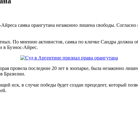
тана
с-Айреса самка орангутана незаконно лишена свободы. Согласн
х. По мнению активистов, самка по кличке Сандра должна обла
ли в Буэнос-Айрес.
торая провела последние 20 лет в зоопарке, была незаконно лише
ов Бразилии.
ющий иск, в случае победы будет создан прецедент, который поз
ей.