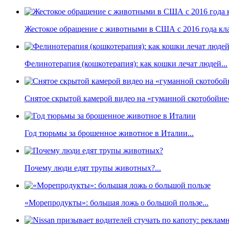
Жестокое обращение с животными в США с 2016 года кла
Фелинотерапия (кошкотерапия): как кошки лечат людей...
Снятое скрытой камерой видео на «гуманной скотобойне
Год тюрьмы за брошенное животное в Италии...
Почему люди едят трупы животных?...
«Морепродукты»: большая ложь о большой пользе...