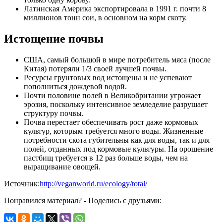
Латинская Америка экспортировала в 1991 г. почти 8
миллионов тонн сои, в основном на корм скоту.
Истощение почвы
США, самый большой в мире потребитель мяса (после
Китая) потеряли 1/3 своей лучшей почвы.
Ресурсы грунтовых вод истощены и не успевают
пополниться дождевой водой.
Почти половине полей в Великобритании угрожает
эрозия, поскольку интенсивное земледелие разрушает
структуру почвы.
Почва перестает обеспечивать рост даже кормовых
культур, которым требуется много воды. Жизненные
потребности скота губительны как для воды, так и для
полей, отданных под кормовые культуры. На орошение
пастбищ требуется в 12 раз больше воды, чем на
выращивание овощей.
Источник:
http://veganworld.ru/ecology/total/
Понравился материал? - Поделись с друзьями: