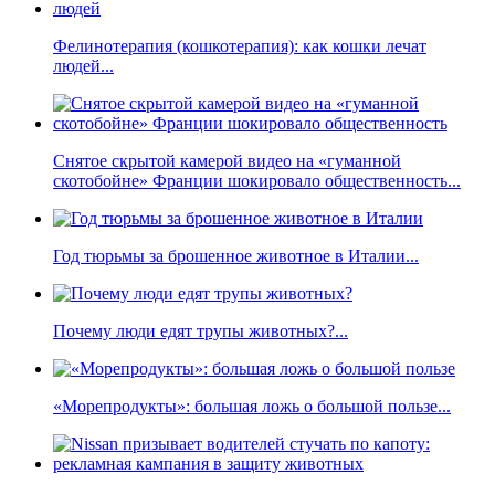
Фелинотерапия (кошкотерапия): как кошки лечат
людей...
Снятое скрытой камерой видео на «гуманной
скотобойне» Франции шокировало общественность...
Год тюрьмы за брошенное животное в Италии...
Почему люди едят трупы животных?...
«Морепродукты»: большая ложь о большой пользе...