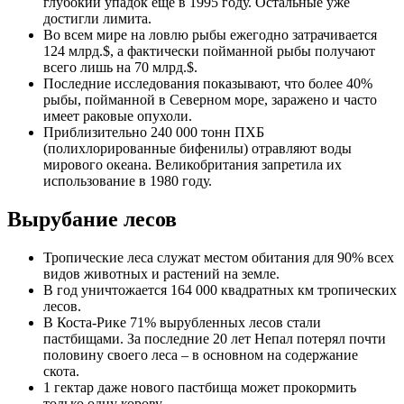
глубокий упадок ещё в 1995 году. Остальные уже
достигли лимита.
Во всем мире на ловлю рыбы ежегодно затрачивается
124 млрд.$, а фактически пойманной рыбы получают
всего лишь на 70 млрд.$.
Последние исследования показывают, что более 40%
рыбы, пойманной в Северном море, заражено и часто
имеет раковые опухоли.
Приблизительно 240 000 тонн ПХБ
(полихлорированные бифенилы) отравляют воды
мирового океана. Великобритания запретила их
использование в 1980 году.
Вырубание лесов
Тропические леса служат местом обитания для 90% всех
видов животных и растений на земле.
В год уничтожается 164 000 квадратных км тропических
лесов.
В Коста-Рике 71% вырубленных лесов стали
пастбищами. За последние 20 лет Непал потерял почти
половину своего леса – в основном на содержание
скота.
1 гектар даже нового пастбища может прокормить
только одну корову.