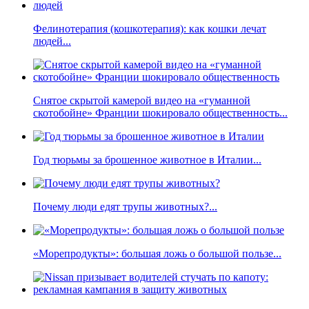
Фелинотерапия (кошкотерапия): как кошки лечат
людей...
Снятое скрытой камерой видео на «гуманной
скотобойне» Франции шокировало общественность...
Год тюрьмы за брошенное животное в Италии...
Почему люди едят трупы животных?...
«Морепродукты»: большая ложь о большой пользе...