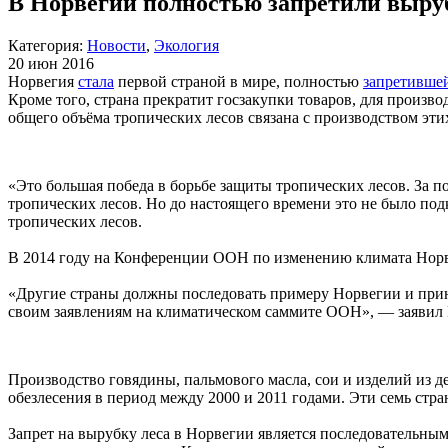
В Норвегии полностью запретили выру
Категория:
Новости
,
Экология
20 июн 2016
Норвегия
стала
первой страной в мире, полностью
запретивше
Кроме того, страна прекратит госзакупки товаров, для произ
общего объёма тропических лесов связана с производством эти
«Это большая победа в борьбе защиты тропических лесов. За п
тропических лесов. Но до настоящего времени это не было под
тропических лесов.
В 2014 году на Конференции ООН по изменению климата Норве
«Другие страны должны последовать примеру Норвегии и прин
своим заявлениям на климатическом саммите ООН», — заявил
Производство говядины, пальмового масла, сои и изделий из 
обезлесения в период между 2000 и 2011 годами. Эти семь стра
Запрет на вырубку леса в Норвегии является последовательны