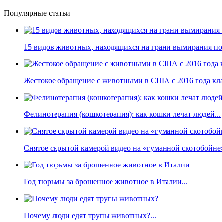
Популярные статьи
15 видов животных, находящихся на грани вымирания по 
Жестокое обращение с животными в США с 2016 года кла
Фелинотерапия (кошкотерапия): как кошки лечат людей...
Снятое скрытой камерой видео на «гуманной скотобойне
Год тюрьмы за брошенное животное в Италии...
Почему люди едят трупы животных?...