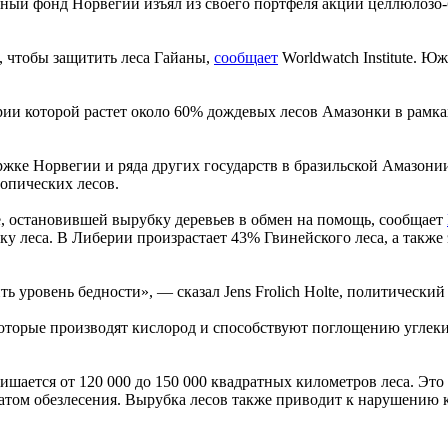
нный фонд Норвегии изъял из своего портфеля акции целлюлозо
, чтобы защитить леса Гайаны,
сообщает
Worldwatch Institute. Ю
рии которой растет около 60% дождевых лесов Амазонки в рамка
ржке Норвегии и ряда других государств в бразильской Амазонии
опических лесов.
, остановившей вырубку деревьев в обмен на помощь, сообщает
ку леса. В Либерии произрастает 43% Гвинейского леса, а также
ь уровень бедности», — сказал Jens Frolich Holte, политически
оторые производят кислород и способствуют поглощению углеки
ишается от 120 000 до 150 000 квадратных километров леса. Эт
атом обезлесения. Вырубка лесов также приводит к нарушению к