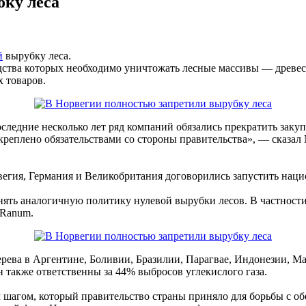
бку леса
й
вырубку леса.
водства которых необходимо уничтожать лесные массивы — древе
х товаров.
оследние несколько лет ряд компаний обязались прекратить заку
креплено обязательствами со стороны правительства», — сказал
гия, Германия и Великобритания договорились запустить наци
ять аналогичную политику нулевой вырубки лесов. В частности
 Ranum.
дерева в Аргентине, Боливии, Бразилии, Парагвае, Индонезии, 
н также ответственны за 44% выбросов углекислого газа.
м шагом, который правительство страны приняло для борьбы с о