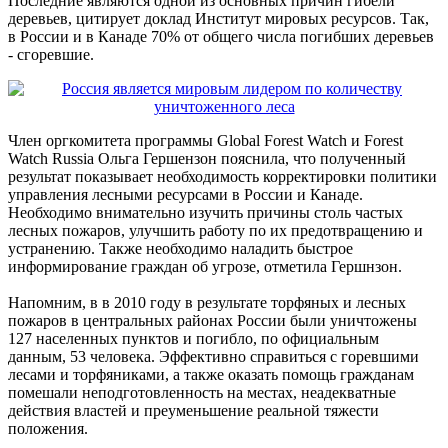
Последние являются одной из основных причин гибели
деревьев, цитирует доклад Институт мировых ресурсов. Так,
в России и в Канаде 70% от общего числа погибших деревьев
- сгоревшие.
Член оргкомитета программы Global Forest Watch и Forest
Watch Russia Ольга Гершензон пояснила, что полученный
результат показывает необходимость корректировки политики
управления лесными ресурсами в России и Канаде.
Необходимо внимательно изучить причины столь частых
лесных пожаров, улучшить работу по их предотвращению и
устранению. Также необходимо наладить быстрое
информирование граждан об угрозе, отметила Гершнзон.
Напомним, в в 2010 году в результате торфяных и лесных
пожаров в центральных районах России были уничтожены
127 населенных пунктов и погибло, по официальным
данным, 53 человека. Эффективно справиться с горевшими
лесами и торфяниками, а также оказать помощь гражданам
помешали неподготовленность на местах, неадекватные
действия властей и преуменьшение реальной тяжести
положения.