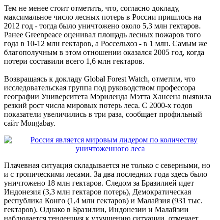
Тем не менее стоит отметить, что, согласно докладу,
максимальное число лесных потерь в России пришлось на
2012 год - тогда было уничтожено около 5,3 млн гектаров.
Ранее Greenpeace оценивал площадь лесных пожаров того
года в 10-12 млн гектаров, а Россельхоз - в 1 млн. Самым же
благополучным в этом отношении оказался 2005 год, когда
потери составили всего 1,6 млн гектаров.
Возвращаясь к докладу Global Forest Watch, отметим, что
исследовательская группа под руководством профессора
географии Университета Мэриленда Мэтта Хансена выявила
резкий рост числа мировых потерь леса. С 2000-х годов
показатели увеличились в три раза, сообщает профильный
сайт Mongabay.
Плачевная ситуация складывается не только с северными, но
и с тропическими лесами. За два последних года здесь было
уничтожено 18 млн гектаров. Следом за Бразилией идет
Индонезия (3,3 млн гектаров потерь), Демократическая
республика Конго (1,4 млн гектаров) и Малайзия (931 тыс.
гектаров). Однако в Бразилии, Индонезии и Малайзии
наблюдается тенденция к улучшению ситуации, отмечает