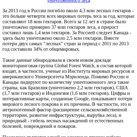
За 2013 год в России погибло около 4,3 млн лесных гектаров -
это больше четверти всех мировых потерь леса за год, которые
составляют 18 млн гектаров. Всего за 12 лет в стране было
уничтожено примерно 37 млн гектаров леса, а прирост
составил лишь 1,4 млн гектаров. За Россией следует Канада -
здесь было уничтожено около 2,5 млн гектаров. Вместе
потери двух самых "лесных" стран за период с 2011 по 2013
год составили 34% от общемировых.
Такие данные обнародовала в своем новом докладе
мониторинговая группа Global Forest Watch, в состав которой
входят, в частности, ученые из Института мировых ресурсов и
американского Университета Мэриленда. Помимо России и
Канады лидируют по количеству уничтоженного леса такие
страны, как Бразилия (уничтожено 2,2 млн гектаров), США
(1,7 млн гектаров) и Индонезия (1,6 млн гектаров). Цифры и
интерактивные карты, созданные Google, показывают потери
мирового лесного покрова и их причины. В частности, это и
антропогенный фактор (расширение сельскохозяйственной
территории, развитие инфраструктуры, вырубка леса), и
природный - гибель лесных насаждений от естественных
болезней, повреждений и пожаров.