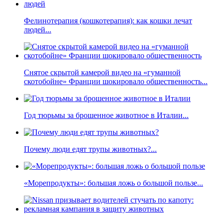
Фелинотерапия (кошкотерапия): как кошки лечат
людей...
Снятое скрытой камерой видео на «гуманной
скотобойне» Франции шокировало общественность...
Год тюрьмы за брошенное животное в Италии...
Почему люди едят трупы животных?...
«Морепродукты»: большая ложь о большой пользе...