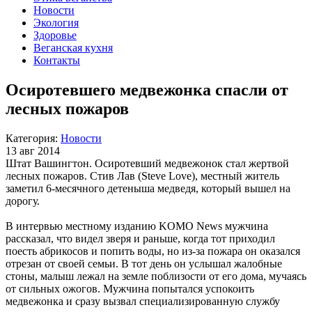
Новости
Экология
Здоровье
Веганская кухня
Контакты
Осиротевшего медвежонка спасли от
лесных пожаров
Категория:
Новости
13 авг 2014
Штат Вашингтон. Осиротевший медвежонок стал жертвой
лесных пожаров. Стив Лав (Steve Love), местный житель
заметил 6-месячного детеныша медведя, который вышел на
дорогу.
В интервью местному изданию KOMO News мужчина
рассказал, что видел зверя и раньше, когда тот приходил
поесть абрикосов и попить воды, но из-за пожара он оказался
отрезан от своей семьи. В тот день он услышал жалобные
стоны, малыш лежал на земле поблизости от его дома, мучаясь
от сильных ожогов. Мужчина попытался успокоить
медвежонка и сразу вызвал специализированную службу