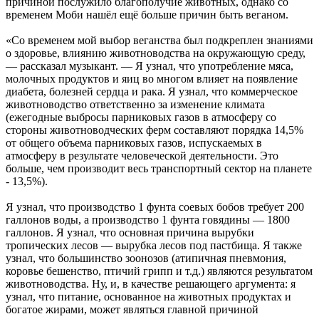
причиной послужило благополучие животных, однако со
временем Моби нашёл ещё больше причин быть веганом.
«Со временем мой выбор веганства был подкреплен знаниями
о здоровье, влиянию животноводства на окружающую среду,
— рассказал музыкант. — Я узнал, что употребление мяса,
молочных продуктов и яиц во многом влияет на появление
диабета, болезней сердца и рака. Я узнал, что коммерческое
животноводство ответственно за изменение климата
(ежегодные выбросы парниковых газов в атмосферу со
стороны животноводческих ферм составляют порядка 14,5%
от общего объема парниковых газов, испускаемых в
атмосферу в результате человеческой деятельности. Это
больше, чем производит весь транспортный сектор на планете
- 13,5%).
Я узнал, что производство 1 фунта соевых бобов требует 200
галлонов воды, а производство 1 фунта говядины — 1800
галлонов. Я узнал, что основная причина вырубки
тропических лесов — вырубка лесов под пастбища. Я также
узнал, что большинство зоонозов (атипичная пневмония,
коровье бешенство, птичий грипп и т.д.) являются результатом
животноводства. Ну, и, в качестве решающего аргумента: я
узнал, что питание, основанное на животных продуктах и
богатое жирами, может являться главной причиной