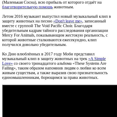
(Маленькая Сосна), всю прибыль от которого отдаёт на
благотворительную помощь
животным.
Летом 2016 музыкант выпустил новый музыкальный клип в
защиту животных на песню
«Don't leave me»
, записанный
вместе с группой The Void Pacific Choir. Благодаря
убедительным кадрам тайного расследования организации
Mercy For Animals, показывающим жестокую реальность, с
которой животные сталкиваются ежесекундно, клип
получился довольно убедительным.
Ко Дню влюблённых в 2017 году Моби представил
музыкальный клип в защиту животных на трек
«A Simple
Love»
со своего тринадцатого альбома «These Systems Are
Failing», таким образом напомнив людям о любви ко всем
живым существам, а также выразив свою признательность
единомышленникам, борющимся за права животных.