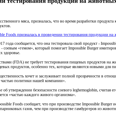
ении тестирования продукции на животны
ственного мяса, призналась, что во время разработки продукта 
уктов.
17 года сообщается, что она тестировала свой продукт - Impossib
- соевым «гемом», который помогает Impossible Burger имитиро
х здоровье.
ствами (FDA) не требует тестирования пищевых продуктов на жи
щевых продуктов, особенно тех, которые являются новыми для п
ственность хочет и заслуживает полной прозрачности в отноше
ой частью политики нашей компании».
ве об утверждении безопасности соевого leghemoglobin, считая е
яется «частью каждого живого организма».
ssible Foods сообщает, что при производстве Impossible Burger 
парниковых газов, чем при производстве гамбургеров из живот