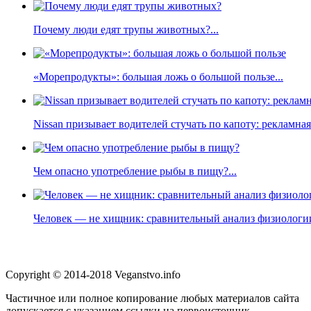
Почему люди едят трупы животных?...
«Морепродукты»: большая ложь о большой пользе...
Nissan призывает водителей стучать по капоту: рекламна
Чем опасно употребление рыбы в пищу?...
Человек — не хищник: сравнительный анализ физиологии
Copyright © 2014-2018 Veganstvo.info
Частичное или полное копирование любых материалов сайта
допускается с указанием ссылки на первоисточник.