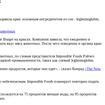
х
кормила крыс основным ингредиентом из сои - leghemoglobin,
le Burger на крысах. Компания заявила, что ежедневно в
вать вкус мяса животных. После чего поведение и органы крыс
вотных, по словам представителя Impossible Foods Рэйчел
ищевой промышленности, таких как cоевый leghemoglobin.
нии продуктов, которые они едят», - сказал Конрад
«The New
го небезопасным. Impossible Foods планирует повторно подать
используется на 75 процентов меньше воды, на 95 процентов
ных.