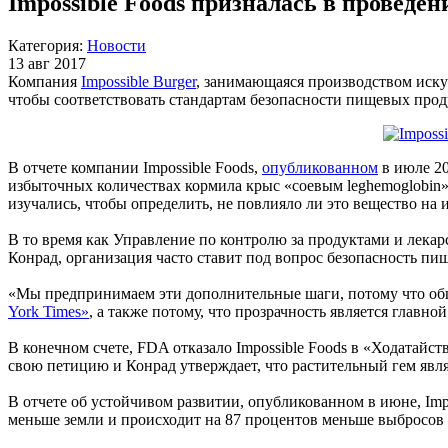
Impossible Foods призналась в провед
Категория:
Новости
13 авг 2017
Компания
Impossible Burger
, занимающаяся производством искус
чтобы соответствовать стандартам безопасности пищевых прод
В отчете компании Impossible Foods,
опубликованном
в июле 20
избыточных количествах кормила крыс «соевым leghemoglobin» 
изучались, чтобы определить, не повлияло ли это вещество на и
В то время как Управление по контролю за продуктами и лекар
Конрад, организация часто ставит под вопрос безопасность пи
«Мы предпринимаем эти дополнительные шаги, потому что обще
York Times»
, а также потому, что прозрачность является главн
В конечном счете, FDA отказало Impossible Foods в «Ходатайст
свою петицию и Конрад утверждает, что растительный гем явл
В отчете об устойчивом развитии, опубликованном в июне, Impo
меньше земли и происходит на 87 процентов меньше выбросов 