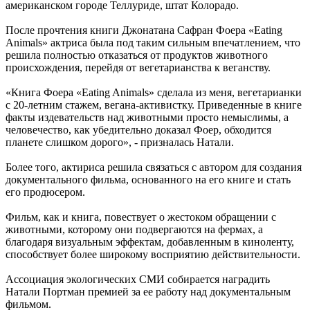
американском городе Теллуриде, штат Колорадо.
После прочтения книги Джонатана Сафран Фоера
«
Eating
Animals
»
актриса была под таким сильным впечатлением, что
решила полностью отказаться от продуктов животного
происхождения, перейдя от вегетарианства к веганству.
«Книга Фоера «Eating Animals» сделала из меня, вегетарианки
с 20-летним стажем, вегана-активистку. Приведенные в книге
факты издевательств над животными просто немыслимы, а
человечество, как убедительно доказал Фоер, обходится
планете слишком дорого», - призналась Натали.
Более того, актириса решила связаться с автором для создания
документального фильма, основанного на его книге и стать
его продюсером.
Фильм, как и книга, повествует о жестоком обращении с
животными, которому они подвергаются на фермах, а
благодаря визуальным эффектам, добавленным в киноленту,
способствует более широкому восприятию действительности.
Ассоциация экологических СМИ собирается наградить
Натали Портман премией за ее работу над документальным
фильмом.