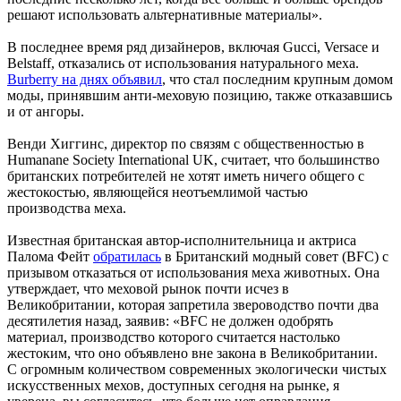
решают использовать альтернативные материалы».
В последнее время ряд дизайнеров, включая Gucci, Versace и
Belstaff, отказались от использования натурального меха.
Burberry на днях объявил
, что стал последним крупным домом
моды, принявшим анти-меховую позицию, также отказавшись
и от ангоры.
Венди Хиггинс, директор по связям с общественностью в
Humanane Society International UK, считает, что большинство
британских потребителей не хотят иметь ничего общего с
жестокостью, являющейся неотъемлимой частью
производства меха.
Известная британская автор-исполнительница и актриса
Палома Фейт
обратилась
в Британский модный совет (BFC) с
призывом отказаться от использования меха животных. Она
утверждает, что меховой рынок почти исчез в
Великобритании, которая запретила звероводство почти два
десятилетия назад, заявив: «BFC не должен одобрять
материал, производство которого считается настолько
жестоким, что оно объявлено вне закона в Великобритании.
С огромным количеством современных экологически чистых
искусственных мехов, доступных сегодня на рынке, я