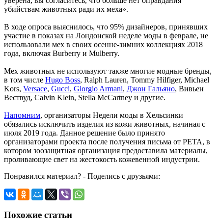
уверена, вы согласитесь, что больше нет оправдания
убийствам животных ради их меха».
В ходе опроса выяснилось, что 95% дизайнеров, принявших
участие в показах на Лондонской неделе моды в феврале, не
использовали мех в своих осенне-зимних коллекциях 2018
года, включая Burberry и Mulberry.
Мех животных не используют также многие модные бренды,
в том числе
Hugo Boss
, Ralph Lauren, Tommy Hilfiger, Michael
Kors,
Versace
,
Gucci
,
Giorgio Armani
,
Джон Гальяно
, Вивьен
Вествуд, Calvin Klein, Stella McCartney и другие.
Напомним
, организаторы Недели моды в Хельсинки
обязались исключить изделия из кожи животных, начиная с
июля 2019 года. Данное решение было принято
организаторами проекта после получения письма от PETA, в
котором зоозащитная организация предоставила материалы,
проливающие свет на жестокость кожевенной индустрии.
Понравился материал? - Поделись с друзьями:
Похожие статьи