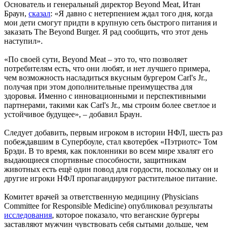
Основатель и генеральный директор Beyond Meat, Итан
Браун,
сказал
: «Я давно с нетерпением ждал того дня, когда
мои дети смогут придти в крупную сеть быстрого питания и
заказать The Beyond Burger. Я рад сообщить, что этот день
наступил».
«По своей сути, Beyond Meat – это то, что позволяет
потребителям есть, что они любят, и нет лучшего примера,
чем возможность насладиться вкусным бургером Carl's Jr.,
получая при этом дополнительные преимущества для
здоровья. Именно с инновационными и перспективными
партнерами, такими как Carl's Jr., мы строим более светлое и
устойчивое будущее», – добавил Браун.
Следует добавить, первым игроком в истории НФЛ, шесть раз
побеждавшим в Супербоуле, стал квотербек «Пэтриотс» Том
Брэди. В то время, как поклонники во всем мире хвалят его
выдающиеся спортивные способности, защитникам
животных есть ещё один повод для гордости, поскольку он и
другие игроки НФЛ пропагандируют растительное питание.
Комитет врачей за ответственную медицину (Physicians
Committee for Responsible Medicine) опубликовал результаты
исследования
, которое показало, что веганские бургеры
заставляют мужчин чувствовать себя сытыми дольше, чем