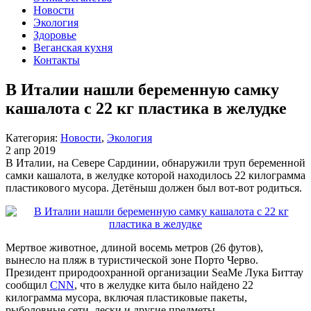
Новости
Экология
Здоровье
Веганская кухня
Контакты
В Италии нашли беременную самку
кашалота с 22 кг пластика в желудке
Категория:
Новости
,
Экология
2 апр 2019
В Италии, на Севере Сардинии, обнаружили труп беременной
самки кашалота, в желудке которой находилось 22 килограмма
пластикового мусора. Детёныш должен был вот-вот родиться.
Мертвое животное, длиной восемь метров (26 футов),
вынесло на пляж в туристической зоне Порто Черво.
Президент природоохранной организации SeaMe Лука Биттау
сообщил
CNN
, что в желудке кита было найдено 22
килограмма мусора, включая пластиковые пакеты,
рыболовные сети, лески и другие предметы.