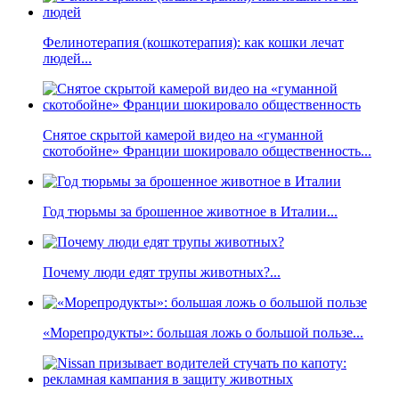
Фелинотерапия (кошкотерапия): как кошки лечат
людей...
Снятое скрытой камерой видео на «гуманной
скотобойне» Франции шокировало общественность...
Год тюрьмы за брошенное животное в Италии...
Почему люди едят трупы животных?...
«Морепродукты»: большая ложь о большой пользе...