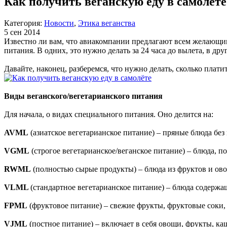
Как получить веганскую еду в самолёте
Категория:
Новости
,
Этика веганства
5 сен 2014
Известно ли вам, что авиакомпании предлагают всем желающим
питания. В одних, это нужно делать за 24 часа до вылета, в др
Давайте, наконец, разберемся, что нужно делать, сколько плати
Виды веганского/вегетарианского питания
Для начала, о видах специального питания. Оно делится на:
AVML
(азиатское вегетарианское питание) – пряные блюда бе
VGML
(строгое вегетарианское/веганское питание) – блюда,
RWML
(полностью сырые продукты) – блюда из фруктов и овощ
VLML
(стандартное вегетарианское питание) – блюда содержа
FPML
(фруктовое питание) – свежие фрукты, фруктовые соки, 
VJML
(постное питание) – включает в себя овощи, фрукты, к