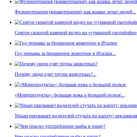
Фелинотерапия (кошкотерапия): как кошки лечат людей...
Снятое скрытой камерой видео на «гуманной скотобойне
Год тюрьмы за брошенное животное в Италии...
Почему люди едят трупы животных?...
«Морепродукты»: большая ложь о большой пользе...
Nissan призывает водителей стучать по капоту: рекламна
Чем опасно употребление рыбы в пищу?...