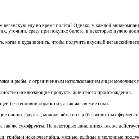
 веганскую еду во время полёта? Однако, у каждой авиакомпани
угих, уточнять сразу при покупке билета, в некоторых нужно допл
ть, когда и куда звонить, чтобы получить вкусный веганский/вег
з мяса и рыбы, с ограниченным использованием яиц и молочных 
 полностью исключающие продукты животного происхождения.
ей без тепловой обработки, а так же свежие соки.
щие овощи, фрукты, молоко, яйца и сыр (без животных ферменто
а так же сухофрукты. На некоторых авиалиниях так же действует
аши, грибы и исключает яйца, мясные, рыбные и молочные проду