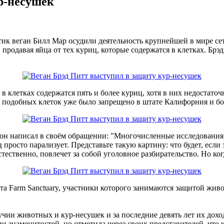
р-несушек
ик веган Билл Мар осудили деятельность крупнейшей в мире сет
продавая яйца от тех куриц, которые содержатся в клетках. Бр
 клетках содержатся пять и более куриц, хотя в них недостаточн
ие подобных клеток уже было запрещено в штате Калифорния и б
н написал в своём обращении: "Многочисленные исследования до
просто парализует. Представьте такую картину: что будет, если з
стественно, повлечет за собой уголовное разбирательство. Но ко
та Farm Sanctuary, участники которого занимаются защитой жи
учии животных и кур-несушек и за последние девять лет их дохо
нзии знаменитостей, но отметила через своих представителей, чт