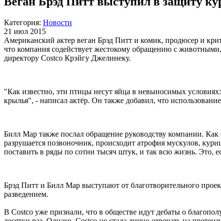
Веган Брэд Питт выступил в защиту ку
Категория:
Новости
21 июл 2015
Американский актер веган Брэд Питт и комик, продюсер и крит
что компания содействует жестокому обращению с животными, 
директору Costco Крэйгу Джелинеку.
"Как известно, эти птицы несут яйца в невыносимых условиях: в
крылья", - написал актёр. Он также добавил, что использован
Билл Мар также послал обращение руководству компании. Как о
разрушается позвоночник, происходит атрофия мускулов, куриц 
поставить в ряды по сотни тысяч штук, и так всю жизнь. Это, е
Брэд Питт и Билл Мар выступают от благотворительного проек
разведением.
В Costco уже признали, что в обществе идут дебаты о благопол
десятки раз. Однако, Costco не стала лично отвечать на прете