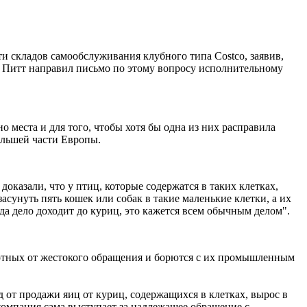
и складов самообслуживания клубного типа Costco, заявив,
эд Питт направил письмо по этому вопросу исполнительному
о места и для того, чтобы хотя бы одна из них расправила
ольшей части Европы.
казали, что у птиц, которые содержатся в таких клетках,
асунуть пять кошек или собак в такие маленькие клетки, а их
гда дело доходит до куриц, это кажется всем обычным делом".
вотных от жестокого обращения и борются с их промышленным
д от продажи яиц от куриц, содержащихся в клетках, вырос в
о компания сама выступает за надлежащее обращение с