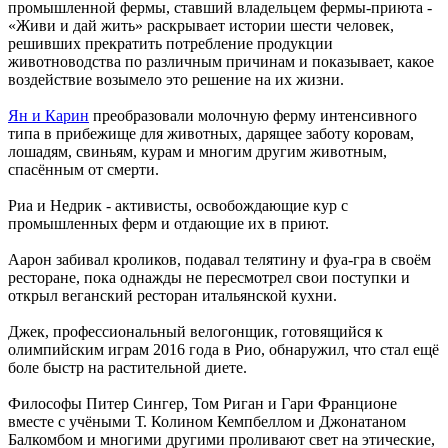
промышленной фермы, ставший владельцем фермы-приюта -
«Живи и дай жить» раскрывает истории шести человек,
решивших прекратить потребление продукции
животноводства по различным причинам и показывает, какое
воздействие возымело это решение на их жизни.
Ян и Карин
преобразовали молочную ферму интенсивного
типа в прибежище для животных, дарящее заботу коровам,
лошадям, свиньям, курам и многим другим животным,
спасённым от смерти.
Риа и Недрик - активисты, освобождающие кур с
промышленных ферм и отдающие их в приют.
Аарон забивал кроликов, подавал телятину и фуа-гра в своём
ресторане, пока однажды не пересмотрел свои поступки и
открыл веганский ресторан итальянской кухни.
Джек, профессиональный велогонщик, готовящийся к
олимпийским играм 2016 года в Рио, обнаружил, что стал ещё
боле быстр на растительной диете.
Философы Питер Сингер, Том Риган и Гари Франционе
вместе с учёными Т. Колином Кемпбеллом и Джонатаном
Балкомбом и многими другими проливают свет на этические,