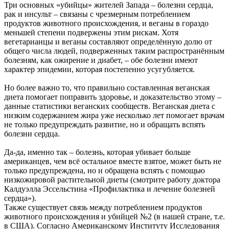
Три основных «убийцы» жителей Запада – болезни сердца,
рак и инсульт – связаны с чрезмерным потреблением
продуктов животного происхождения, и веганы в гораздо
меньшей степени подвержены этим рискам. Хотя
вегетарианцы и веганы составляют определённую долю от
общего числа людей, подверженных таким распространённым
болезням, как ожирение и диабет, – обе болезни имеют
характер эпидемии, которая постепенно усугубляется.
Но более важно то, что правильно составленная веганская
диета помогает поправить здоровье, и доказательство этому –
данные статистики веганских сообществ. Веганская диета с
низким содержанием жира уже несколько лет помогает врачам
не только предупреждать развитие, но и обращать вспять
болезни сердца.
Да-да, именно так – болезнь, которая убивает больше
американцев, чем всё остальное вместе взятое, может быть не
только предупреждена, но и обращена вспять с помощью
низкожировой растительной диеты (смотрите работу доктора
Калдуэлла Эссельстина «Профилактика и лечение болезней
сердца»).
Также существует связь между потреблением продуктов
животного происхождения и убийцей №2 (в нашей стране, т.е.
в США). Согласно Американскому Институту Исследования