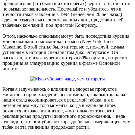
предпочитали (это было в их интересах) верить в то, никотин
не вызывает зависимость. Послушайте и убедитесь, что в
точности такое заявление в 1994 (менее, чем 20 лет назад)
сделали семеро высокопоставленных лиц, представителей
табачных компаний, под присягой Конгрессу.
О том, насколько опасными могут быть последствия курения,
мне неожиданно напомнила статья из New York Times
Magazine. В этой статье было интервью с, пожалуй, самым
успешным в истории сценаристом Джо Эстерхазом. Он
рассказал, что из-за курения потерял 80% гортани, и просил
прощения за гламуризацию курения в фильме Основной
инстинкт.
Когда я задумываюсь о влиянии на здоровье продуктов
животного происхождения, я вспоминаю, как быстро наша
нация стала ассоциироваться с рекламой табака, и я с
нетерпением жду того момента, когда в журнале Times
появится похожее извинение, – но только от того, кто
рекламировал продукты животного происхождения, – ведь
очевидно, что они убивают гораздо больше американцев, чем
табак (и эта тенденция продолжает расти).