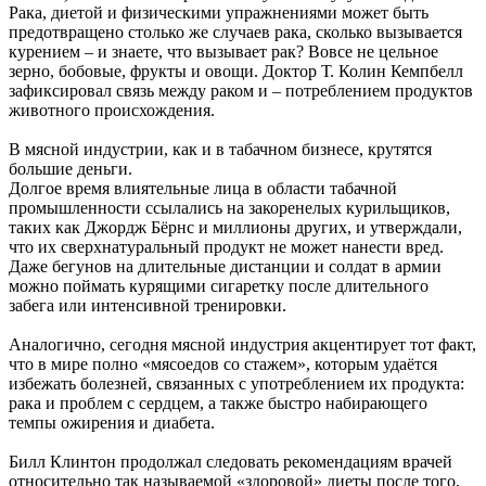
Рака, диетой и физическими упражнениями может быть
предотвращено столько же случаев рака, сколько вызывается
курением – и знаете, что вызывает рак? Вовсе не цельное
зерно, бобовые, фрукты и овощи. Доктор Т. Колин Кемпбелл
зафиксировал связь между раком и – потреблением продуктов
животного происхождения.
В мясной индустрии, как и в табачном бизнесе, крутятся
большие деньги.
Долгое время влиятельные лица в области табачной
промышленности ссылались на закоренелых курильщиков,
таких как Джордж Бёрнс и миллионы других, и утверждали,
что их сверхнатуральный продукт не может нанести вред.
Даже бегунов на длительные дистанции и солдат в армии
можно поймать курящими сигаретку после длительного
забега или интенсивной тренировки.
Аналогично, сегодня мясной индустрия акцентирует тот факт,
что в мире полно «мясоедов со стажем», которым удаётся
избежать болезней, связанных с употреблением их продукта:
рака и проблем с сердцем, а также быстро набирающего
темпы ожирения и диабета.
Билл Клинтон продолжал следовать рекомендациям врачей
относительно так называемой «здоровой» диеты после того,