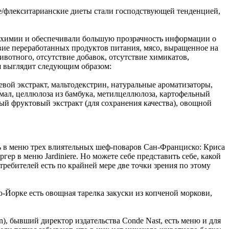
ие/флекситарианские диеты стали господствующей тенденцией,
в химии и обеспечивали большую прозрачность информации о
вие переработанных продуктов питания, мясо, выращенное на
вотного, отсутствие добавок, отсутствие химикатов,
ия выглядит следующим образом:
евой экстракт, мальтодекстрин, натуральные ароматизаторы,
мал, целлюлоза из бамбука, метилцеллюлоза, картофельный
овый фруктовый экстракт (для сохранения качества), овощной
сть в меню трех влиятельных шеф-поваров Сан-Франциско: Криса
ргер в меню Jardiniere. Но можете себе представить себе, какой
требителей есть по крайней мере две точки зрения по этому
-Йорке есть овощная тарелка закуски из копченой моркови,
), бывший директор издательства Conde Nast, есть меню и для