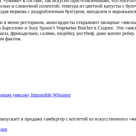
с «умами» в составе, так искусно приготовленными, что посетит
фасолью и сливочной полентой; темпура из цветной капусты с б
лодая морковь с раздробленным булгуром, миндалем и марокканс
й и в меню ресторанов, авангардисты открывают овощные «мясны
ana в Барселоне и Suzy Spoon’s Vegetarian Butcher в Сиднее. Эти
сы, фрикадельки, салями, индейку, ростбиф, даже копию ребер
им фактом.
апускает в продажу гамбургер с котлетой из искусственного «мяса