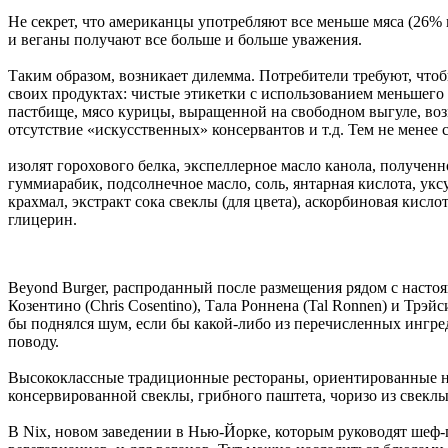
Не секрет, что американцы употребляют все меньше мяса (26% 
и веганы получают все больше и больше уважения.
Таким образом, возникает дилемма. Потребители требуют, чт
своих продуктах: чистые этикетки с использованием меньшего
пастбище, мясо курицы, выращенной на свободном выгуле, воз
отсутствие «искусственных» консервантов и т.д. Тем не менее
изолят горохового белка, экспеллерное масло канола, получен
гуммиарабик, подсолнечное масло, соль, янтарная кислота, у
крахмал, экстракт сока свеклы (для цвета), аскорбиновая кисло
глицерин.
Beyond Burger, распроданный после размещения рядом с настоя
Козентино (Chris Cosentino), Тала Роннена (Tal Ronnen) и Трэйс
бы поднялся шум, если бы какой-либо из перечисленных ингред
поводу.
Высококлассные традиционные рестораны, ориентированные на 
консервированной свеклы, грибного паштета, чоризо из свеклы
В Nix, новом заведении в Нью-Йорке, которым руководят шеф-п