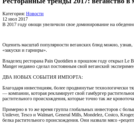
Ресторанные тренды 2017: веганство в 
Категория:
Новости
12 июл 2017
В 2017 году овощи увеличили свое доминирование на обеденн
Оценить масштаб популярности веганских блюд можно, узнав, ч
«закуски и гарниры».
Владелец ресторана Pain Quotidien в прошлом году открыл Le B
Manger недавно сделал постоянным свой веганский эксперимен
ДВА НОВЫХ СОБЫТИЯ ИМПОРТА:
Благодаря инвестициям, более продвинутые технологически тя
— компании, которая рекламирует свой гамбургер растительного
растительного происхождения, которые точно так же кровоточ
Примерно в то же время группа глобальных инвесторов с больш
Unilever, Tesco и Walmart, General Mills, Mondelez, Costco, K
белка растительного происхождения. Они назвали мясо «рецепт