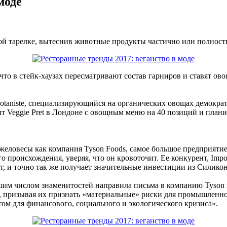
моде
ой тарелке, вытеснив животные продукты частично или полнос
то в стейк-хаузах пересматривают состав гарниров и ставят ово
otaniste, специализирующийся на органических овощах демократи
т Veggie Pret в Лондоне с овощным меню на 40 позиций и план
желовесы как компания Tyson Foods, самое большое предприяти
 происхождения, уверяя, что он кровоточит. Ее конкурент, Impos
ат, и точно так же получает значительные инвестиции из Силик
им числом знаменитостей направила письма в компанию Tyson и 
roger, призывая их признать «материальные» риски для промышленн
ом для финансового, социального и экологического кризиса».