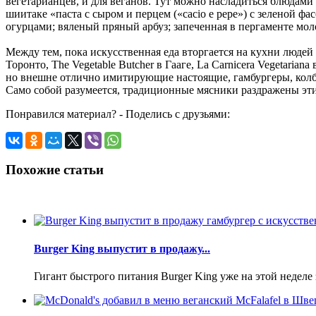
вегетарианцев, и для веганов. Тут можно насладиться блюдами 
шиитаке «паста с сыром и перцем («cacio e pepe») с зеленой 
огурцами; вяленый пряный арбуз; запеченная в пергаменте мо
Между тем, пока искусственная еда вторгается на кухни люде
Торонто, The Vegetable Butcher в Гааге, La Carnicera Vegetari
но внешне отлично имитирующие настоящие, гамбургеры, колба
Само собой разумеется, традиционные мясники раздражены эт
Понравился материал? - Поделись с друзьями:
Похожие статьи
Burger King выпустит в продажу...
Гигант быстрого питания Burger King уже на этой неделе з