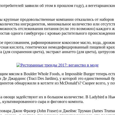
потребителей заявили об этом в прошлом году), а вегетарианск
обы крупные продовольственные компании отказались от наборо
 количества ингредиентов, минимальное количество или отсутст
можность отслеживания питания (если это возможно) каждого жи
 состав одного гамбургера с кровью растительного происхожден
ное прессованием, рафинированное кокосовое масло, вода, дрожж
ксусная кислота, генетически немодифицированный пищевой крах
та (для сохранения цвета), экстракт аннатто (для цвета), цитрус
щим мясом в Boulder Whole Foods, и Impossible Burger теперь е
и Де Джардинс (Traci Des Jardins), у которой это единственный бу
иентов обнаружили в котлете из McDonald’s? Скорее всего, у по
овощи задействуют их в большом количестве. В Ladybird в Нью
, культивированного сыра и фигового компота.
овара Джон Фразер (John Fraser) и Джеймс Труман (James Truman