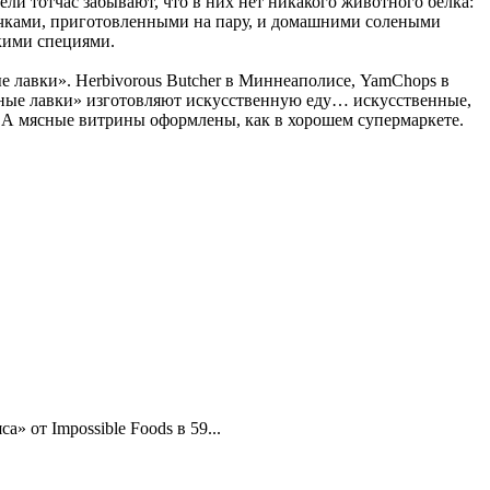
ели тотчас забывают, что в них нет никакого животного белка:
улочками, приготовленными на пару, и домашними солеными
кими специями.
е лавки». Herbivorous Butcher в Миннеаполисе, YamChops в
 «мясные лавки» изготовляют искусственную еду… искусственные,
. А мясные витрины оформлены, как в хорошем супермаркете.
» от Impossible Foods в 59...