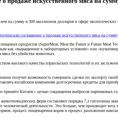
о продаже искусственного мяса на сумму
лем на сумму в 300 миллионов долларов в сфере экологических 
ищевых продуктов (SuperMeat, Meat the Future и Future Meat Te
стным как «выращенное в лабораторных условиях» или «культиви
 мяса без убийства животных.
твом высокого качества израильских технологий и их заслуженн
пании получат возможность совершать сделки по экспорту свое
ставлять китайским компаниям долгосрочные кредиты для приоб
ло принято Китаем с целью сокращения выбросов парниковых га
животноводческих ферм составляют порядка 7,1 гигатонны экви
те человеческой деятельности. Это больше, чем производит весь
ормов, процесс пищеварения коров и процесс разложения навоза