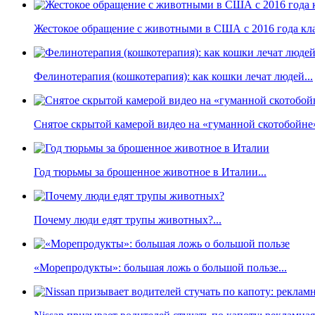
Жестокое обращение с животными в США с 2016 года кла
Фелинотерапия (кошкотерапия): как кошки лечат людей...
Снятое скрытой камерой видео на «гуманной скотобойне
Год тюрьмы за брошенное животное в Италии...
Почему люди едят трупы животных?...
«Морепродукты»: большая ложь о большой пользе...