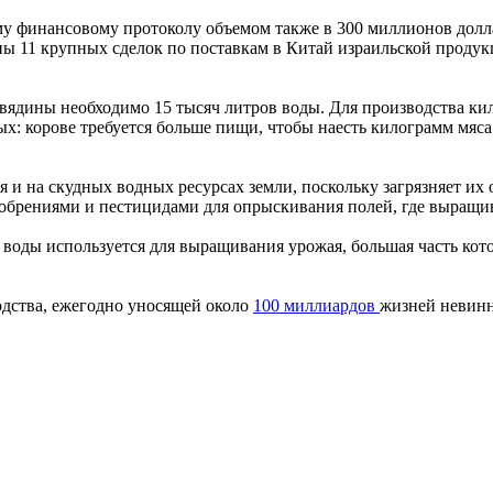
у финансовому протоколу объемом также в 300 миллионов долла
ны 11 крупных сделок по поставкам в Китай израильской продук
вядины необходимо 15 тысяч литров воды. Для производства к
ых: корове требуется больше пищи, чтобы наесть килограмм мяс
я и на скудных водных ресурсах земли, поскольку загрязняет и
обрениями и пестицидами для опрыскивания полей, где выращив
 воды используется для выращивания урожая, большая часть кот
одства, ежегодно уносящей около
100 миллиардов
жизней невинн