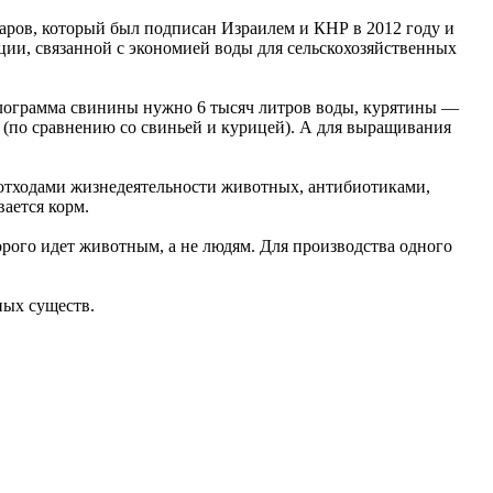
ров, который был подписан Израилем и КНР в 2012 году и
ции, связанной с экономией воды для сельскохозяйственных
илограмма свинины нужно 6 тысяч литров воды, курятины —
а (по сравнению со свиньей и курицей). А для выращивания
х отходами жизнедеятельности животных, антибиотиками,
ается корм.
орого идет животным, а не людям. Для производства одного
ых существ.