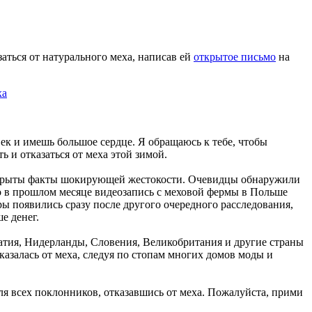
ться от натурального меха, написав ей
открытое письмо
на
ек и имешь большое сердце. Я обращаюсь к тебе, чтобы
 и отказаться от меха этой зимой.
 раскрыты факты шокирующей жестокости. Очевидцы обнаружили
ко в прошлом месяце видеозапись с меховой фермы в Польше
ы появились сразу после другого очередного расследования,
е денег.
ватия, Нидерланды, Словения, Великобритания и другие страны
азалась от меха, следуя по стопам многих домов моды и
ля всех поклонников, отказавшись от меха. Пожалуйста, прими