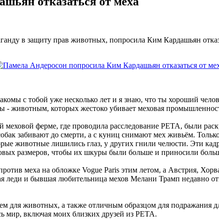
ашьян отказаться от меха
анду в защиту прав животных, попросила Ким Кардашьян отказа
комы с тобой уже несколько лет и я знаю, что ты хороший челов
ы - животным, которых жестоко убивает меховая промышленность
аждой меховой ферме, где проводила расследование PETA, были
собак забивают до смерти, а с куниц снимают мех живьём. Толь
орые животные лишились глаз, у других гнили челюсти. Эти кадр
вых размеров, чтобы их шкуры были больше и приносили больш
ротив меха на обложке Vogue Paris этим летом, а Австрия, Хор
я леди и бывшая любительница мехов Мелани Трамп недавно отк
роем для животных, а также отличным образцом для подражания д
сь мир, включая моих близких друзей из PETA.