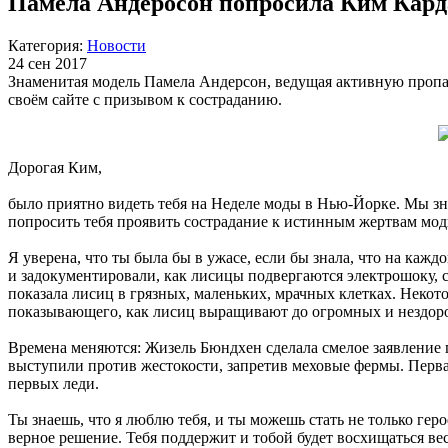
Памела Андеросон попросила Ким Кард
Категория:
Новости
24 сен 2017
Знаменитая модель Памела Андерсон, ведущая активную пропаг
своём сайте с призывом к состраданию.
Дорогая Ким,
было приятно видеть тебя на Неделе моды в Нью-Йорке. Мы зна
попросить тебя проявить сострадание к истинным жертвам мод
Я уверена, что ты была бы в ужасе, если бы знала, что на к
и задокументировали, как лисицы подвергаются электрошоку, 
показала лисиц в грязных, маленьких, мрачных клетках. Некот
показывающего, как лисиц выращивают до огромных и нездоро
Времена меняются: Жизель Бюндхен сделала смелое заявление п
выступили против жестокости, запретив меховые фермы. Перва
первых леди.
Ты знаешь, что я люблю тебя, и ты можешь стать не только ге
верное решение. Тебя поддержит и тобой будет восхищаться ве