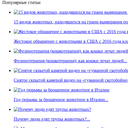
Популярные статьи
15 видов животных, находящихся на грани вымирания по 
Жестокое обращение с животными в США с 2016 года кла
Фелинотерапия (кошкотерапия): как кошки лечат людей...
Снятое скрытой камерой видео на «гуманной скотобойне
Год тюрьмы за брошенное животное в Италии...
Почему люди едят трупы животных?...