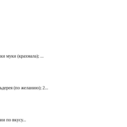
и муки (крахмала); ...
дерея (по желанию); 2...
и по вкусу...