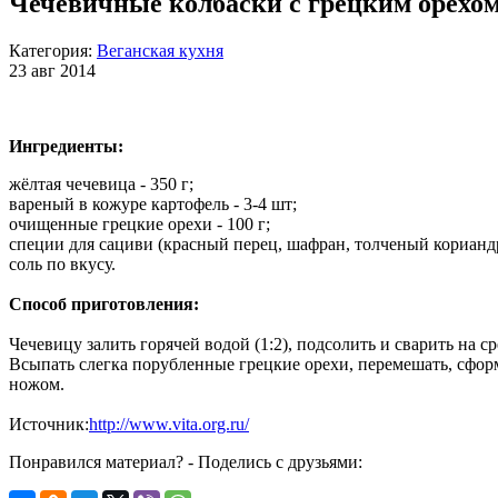
Чечевичные колбаски с грецким орехо
Категория:
Веганская кухня
23 авг 2014
Ингредиенты:
жёлтая чечевица - 350 г;
вареный в кожуре картофель - 3-4 шт;
очищенные грецкие орехи - 100 г;
специи для сациви (красный перец, шафран, толченый корианд
соль по вкусу.
Способ приготовления:
Чечевицу залить горячей водой (1:2), подсолить и сварить на с
Всыпать слегка порубленные грецкие орехи, перемешать, сформи
ножом.
Источник:
http://www.vita.org.ru/
Понравился материал? - Поделись с друзьями: