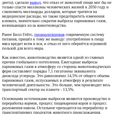
диета), сделали
вывод
, что отказ от животной пищи мог бы не
только спасти миллионы человеческих жизней к 2050 году и
сэкономить миллиарды долларов, которые тратятся на
медицинские расходы, но также предотвратить изменения
климата, значительно сократив выбросы парниковых газов,
возникающих из-за животноводства.
Ранее Билл Гейтс,
проанализировав
современную систему
питания, пришёл к тому же выводу: употребление в пищу
мяса вредит всем и вся, и отказ от него обернётся огромной
пользой для всего мира.
Как известно, животноводство является одной из главных
причин глобального потепления. Ежегодные выбросы
парниковых газов в атмосферу со стороны животноводческих
ферм составляют порядка 7,1 гигатонны эквивалента
диоксида углерода. Это равнозначно 14,5% от общего объема
парниковых газов, испускаемых в атмосферу в результате
человеческой деятельности. Это больше, чем производит весь
транспортный сектор на планете - 13,5%.
Основными источниками выбросов являются производство и
переработка кормов, процесс пищеварения коров и процесс
разложения навоза. Остальное приходится на переработку и
транспортировку продуктов животного происхождения.