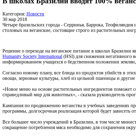
В школах Бразилии вводят 100% веган
Категория:
Новости
30 мар 2018
Четыре бразильских города - Серринья, Баррока, Теофиляндия 
столовых на веганские, состоящие строго из растительных инг
Решение о переходе на веганское питание в школах Бразилии явл
Humanity Society International
(HSI) для снижения негативного в
информированием учащихся о бедственном положении землян,
Согласно новому плану, все блюда из продуктов убийств в этих
овощи, зерновые культуры, хлеб из цельной пшеницы и другие
«Новое меню на основе растительных ингредиентов поможет со
справедливый мир для животных», - сказала руководитель про
Кампания по продвижению веганства в учебных заведениях про
программы, долгосрочная реализация которой будет зависеть о
Все большее число учреждений в Бразилии, в том числе минис
сокращение потребления мяса необходимо для сохранения окру