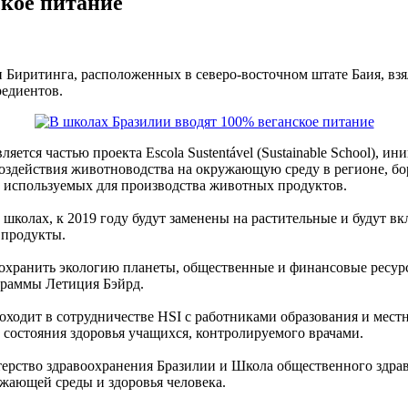
ское питание
и Биритинга, расположенных в северо-восточном штате Баия, взя
редиентов.
яется частью проекта Escola Sustentável (Sustainable School), 
оздействия животноводства на окружающую среду в регионе, бо
 используемых для производства животных продуктов.
 школах, к 2019 году будут заменены на растительные и будут вк
 продукты.
хранить экологию планеты, общественные и финансовые ресурсы
граммы Летиция Бэйрд.
ходит в сотрудничестве HSI с работниками образования и мест
т состояния здоровья учащихся, контролируемого врачами.
терство здравоохранения Бразилии и Школа общественного здрав
жающей среды и здоровья человека.