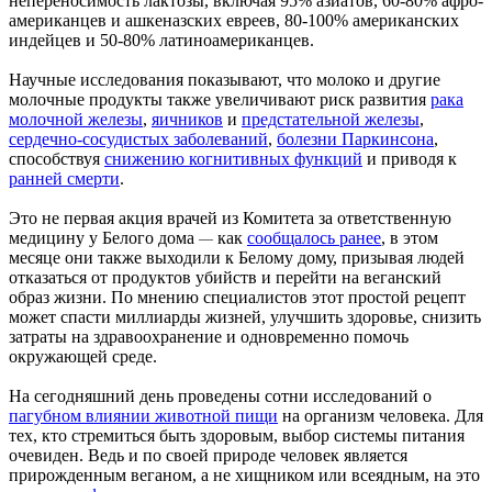
непереносимость лактозы, включая 95% азиатов, 60-80% афро-
американцев и ашкеназских евреев, 80-100% американских
индейцев и 50-80% латиноамериканцев.
Научные исследования показывают, что молоко и другие
молочные продукты также увеличивают риск развития
рака
молочной железы
,
яичников
и
предстательной железы
,
сердечно-сосудистых заболеваний
,
болезни Паркинсона
,
способствуя
снижению когнитивных функций
и приводя к
ранней смерти
.
Это не первая акция врачей из Комитета за ответственную
медицину у Белого дома
как
сообщалось ранее
, в этом
—
месяце они также выходили к Белому дому, призывая людей
отказаться от продуктов убийств и перейти на веганский
образ жизни. По мнению специалистов этот простой рецепт
может спасти миллиарды жизней, улучшить здоровье, снизить
затраты на здравоохранение и одновременно помочь
окружающей среде.
На сегодняшний день проведены сотни исследований о
пагубном влиянии животной пищи
на организм человека. Для
тех, кто стремиться быть здоровым, выбор системы питания
очевиден. Ведь и по своей природе человек является
прирожденным веганом, а не хищником или всеядным, на это