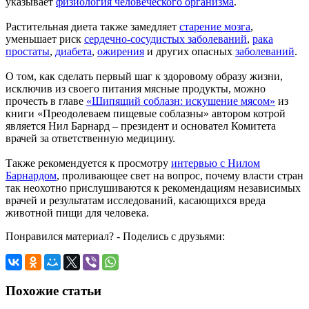
указывает
физиология человеческого организма
.
Растительная диета также замедляет
старение мозга
,
уменьшает риск
сердечно-сосудистых заболеваний
,
рака
простаты
,
диабета
,
ожирения
и других опасных
заболеваний
.
О том, как сделать первый шаг к здоровому образу жизни,
исключив из своего питания мясные продукты, можно
прочесть в главе
«Шипящий соблазн: искушение мясом»
из
книги «Преодолеваем пищевые соблазны» автором котрой
является Нил Барнард – президент и основател Комитета
врачей за ответственную медицину.
Также рекомендуется к просмотру
интервью с Нилом
Барнардом
, проливающее свет на вопрос, почему власти стран
так неохотно прислушиваются к рекомендациям независимых
врачей и результатам исследований, касающихся вреда
животной пищи для человека.
Понравился материал? - Поделись с друзьями:
Похожие статьи