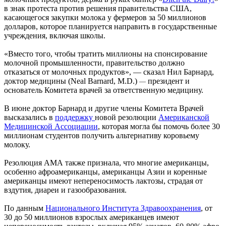
в знак протеста против решения правительства США,
касающегося закупки молока у фермеров за 50 миллионов
долларов, которое планируется направить в государственные
учреждения, включая школы.
«Вместо того, чтобы тратить миллионы на спонсирование
молочной промышленности, правительство должно
отказаться от молочных продуктов», — сказал Нил Барнард,
доктор медицины (Neal Barnard, M.D.)
президент и
—
основатель Комитета врачей за ответственную медицину.
В июне доктор Барнард и другие члены Комитета Врачей
высказались в
поддержку
новой резолюции
Американской
Медицинской Ассоциации
, которая могла бы помочь более 30
миллионам студентов получить альтернативу коровьему
молоку.
Резолюция АМА также признала, что многие американцы,
особенно афроамериканцы, американцы Азии и коренные
американцы имеют непереносимость лактозы, страдая от
вздутия, диареи и газообразования.
По данным
Национального Института Здравоохранения
, от
30 до 50 миллионов взрослых американцев имеют