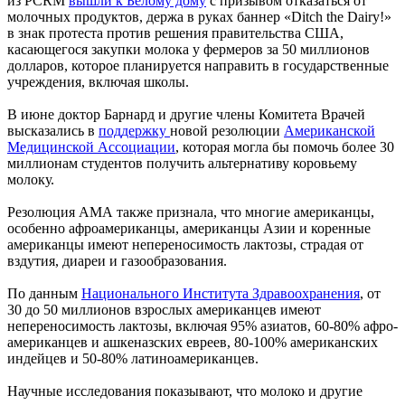
из PCRM
вышли к Белому дому
с призывом отказаться от
молочных продуктов, держа в руках баннер «Ditch the Dairy!»
в знак протеста против решения правительства США,
касающегося закупки молока у фермеров за 50 миллионов
долларов, которое планируется направить в государственные
учреждения, включая школы.
В июне доктор Барнард и другие члены Комитета Врачей
высказались в
поддержку
новой резолюции
Американской
Медицинской Ассоциации
, которая могла бы помочь более 30
миллионам студентов получить альтернативу коровьему
молоку.
Резолюция АМА также признала, что многие американцы,
особенно афроамериканцы, американцы Азии и коренные
американцы имеют непереносимость лактозы, страдая от
вздутия, диареи и газообразования.
По данным
Национального Института Здравоохранения
, от
30 до 50 миллионов взрослых американцев имеют
непереносимость лактозы, включая 95% азиатов, 60-80% афро-
американцев и ашкеназских евреев, 80-100% американских
индейцев и 50-80% латиноамериканцев.
Научные исследования показывают, что молоко и другие