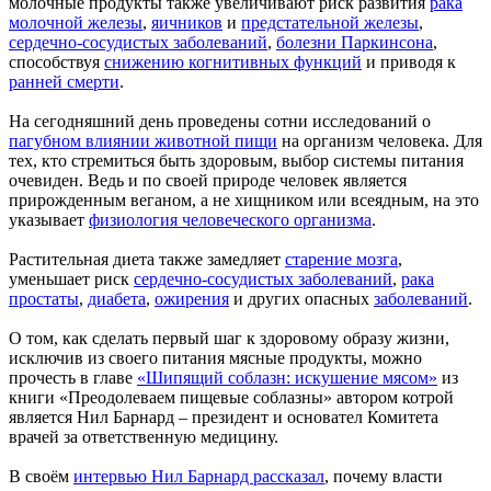
молочные продукты также увеличивают риск развития
рака
молочной железы
,
яичников
и
предстательной железы
,
сердечно-сосудистых заболеваний
,
болезни Паркинсона
,
способствуя
снижению когнитивных функций
и приводя к
ранней смерти
.
На сегодняшний день проведены сотни исследований о
пагубном влиянии животной пищи
на организм человека. Для
тех, кто стремиться быть здоровым, выбор системы питания
очевиден. Ведь и по своей природе человек является
прирожденным веганом, а не хищником или всеядным, на это
указывает
физиология человеческого организма
.
Растительная диета также замедляет
старение мозга
,
уменьшает риск
сердечно-сосудистых заболеваний
,
рака
простаты
,
диабета
,
ожирения
и других опасных
заболеваний
.
О том, как сделать первый шаг к здоровому образу жизни,
исключив из своего питания мясные продукты, можно
прочесть в главе
«Шипящий соблазн: искушение мясом»
из
книги «Преодолеваем пищевые соблазны» автором котрой
является Нил Барнард – президент и основател Комитета
врачей за ответственную медицину.
В своём
интервью Нил Барнард рассказал
, почему власти