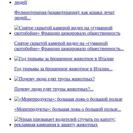
Фелинотерапия (кошкотерапия): как кошки лечат
людей...
Снятое скрытой камерой видео на «гуманной
скотобойне» Франции шокировало общественность...
Год тюрьмы за брошенное животное в Италии...
Почему люди едят трупы животных?...
«Морепродукты»: большая ложь о большой пользе...