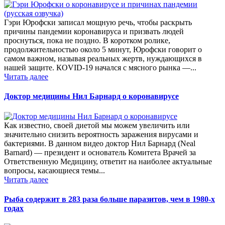
Гэри Юрофски записал мощную речь, чтобы раскрыть
причины пандемии коронавируса и призвать людей
проснуться, пока не поздно. В коротком ролике,
продолжительностью около 5 минут, Юрофски говорит о
самом важном, называя реальных жертв, нуждающихся в
нашей защите. КOVID-19 начался с мясного рынка —...
Читать далее
Доктор медицины Нил Барнард о коронавирусе
Как известно, своей диетой мы можем увеличить или
значительно снизить вероятность заражения вирусами и
бактериями. В данном видео доктор Нил Барнард (Neal
Barnard) — президент и основатель Комитета Врачей за
Ответственную Медицину, ответит на наиболее актуальные
вопросы, касающиеся темы...
Читать далее
Рыба содержит в 283 раза больше паразитов, чем в 1980-х
годах